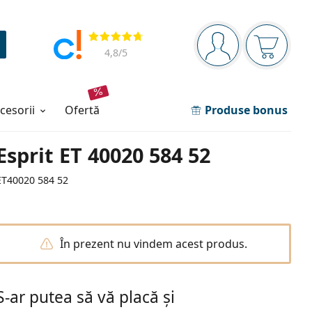
Panou de navigare
Opinii
Sunteți logat
Coșul de
4,8
/5
ccesorii
ofertă
Produse bonus
Esprit ET 40020 584 52
ET40020 584 52
În prezent nu vindem acest produs.
S-ar putea să vă placă și