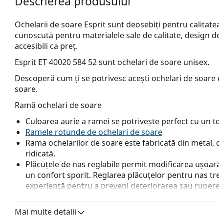
Descrierea produsului
Ochelarii de soare Esprit sunt deosebiți pentru calitatea 
cunoscută pentru materialele sale de calitate, design deos
accesibili ca preț.
Esprit ET 40020 584 52
sunt ochelari de soare unisex.
Descoperă cum ți se potrivesc acești ochelari de soare c
soare.
Ramă ochelari de soare
Culoarea aurie a ramei se potrivește perfect cu un ton 
Ramele rotunde de ochelari de soare
Rama ochelarilor de soare este fabricată din metal, c
ridicată.
Plăcuțele de nas reglabile permit modificarea ușoară a
un confort sporit. Reglarea plăcuțelor pentru nas tr
experiență pentru a preveni deteriorarea sau rupere
Lentile ochelari de soare
Mai multe detalii
Lentilele maro blochează ușor lumina albastră, filtrea