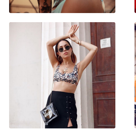
Accesorii
Suport:
Da
Lavetă pentru curățat:
Da
Altele
Sex:
Unisex
Categorie:
Ochelari de soare
Brand:
Esprit
Utilizare:
Modă
Cod:
ET40020 584 52