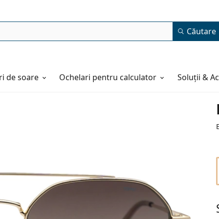
Căutare
i de soare
Ochelari pentru calculator
Soluții & A