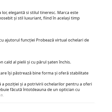
lor, elegantă si stilul tineresc. Marca este
ebit și stil luxuriant, fiind în același timp
u ajutorul funcției Probează virtual ochelari de
cald al pielii și cu părul șaten închis.
are își păstrează bine forma și oferă stabilitate
 poziției și a potrivirii ochelarilor pentru a oferi
ebuie făcută întotdeauna de un optician cu
a.
ză reflexiile și asigură o vedere mai clară. Sunt