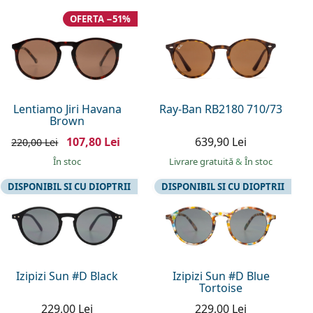
OFERTA −51%
Lentiamo Jiri Havana
Ray-Ban RB2180 710/73
Brown
107,80 Lei
639,90 Lei
220,00 Lei
În stoc
Livrare gratuită
&
În stoc
DISPONIBIL SI CU DIOPTRII
DISPONIBIL SI CU DIOPTRII
Izipizi Sun #D Black
Izipizi Sun #D Blue
Tortoise
229,00 Lei
229,00 Lei