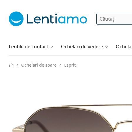
Căutare
Autentificare
Navigarea web-ului
Soluții
Cum comandați
Lentile de contact
Ochelari de vedere
Ochelar
Ochelari de soare
Esprit