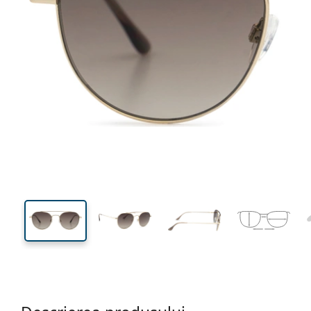
137 mm
Lățimea ramei
Lățime
lentilei
44 mm
52 mm
Înălțime lentilă
Lățimea lentilei