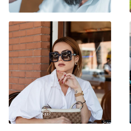
Accesorii
Suport:
Da
Lavetă pentru curățat:
Da
Altele
Sex:
Bărbați
Categorie:
Ochelari de soare
Brand:
Esprit
Utilizare:
Modă
Cod:
ET 17974 543 56