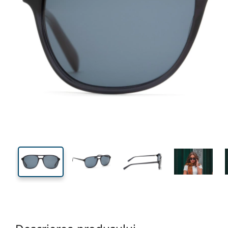
140 mm
Lățimea ramei
Lățime
lentilei
47 mm
56 mm
Înălțime lentilă
Lățimea lentilei