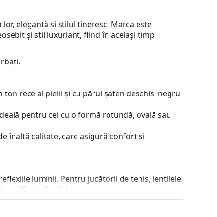
lor, elegantă si stilul tineresc. Marca este
ebit și stil luxuriant, fiind în același timp
rbați.
ton rece al pielii și cu părul șaten deschis, negru
ideală pentru cei cu o formă rotundă, ovală sau
e înaltă calitate, care asigură confort si
lexiile luminii. Pentru jucătorii de tenis, lentilele
 pe diferite fundaluri.
je incontestabile sunt greutatea redusă și