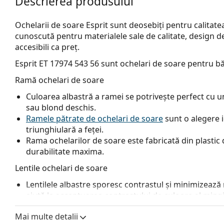
Descrierea produsului
Ochelarii de soare Esprit sunt deosebiți pentru calitatea 
cunoscută pentru materialele sale de calitate, design deos
accesibili ca preț.
Esprit ET 17974 543 56
sunt ochelari de soare pentru bă
Ramă ochelari de soare
Culoarea albastră a ramei se potrivește perfect cu un 
sau blond deschis.
Ramele pătrate de ochelari de soare
sunt o alegere 
triunghiulară a feței.
Rama ochelarilor de soare este fabricată din plastic d
durabilitate maxima.
Lentile ochelari de soare
Lentilele albastre sporesc contrastul și minimizează ref
ajută la accentuarea contrastului de culoare al mingii
Lentilele sunt fabricate din plastic, ale cărui avanta
Mai multe detalii
rezistența la fisuri.