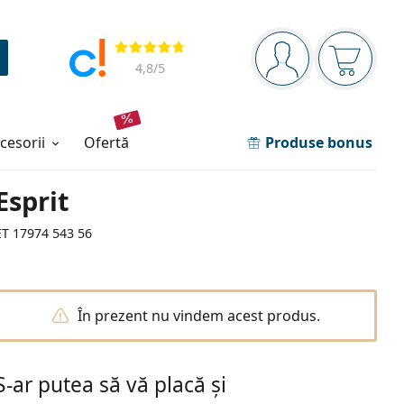
Panou de navigare
Opinii
Sunteți logat
Coșul de
4,8
/5
ccesorii
ofertă
Produse bonus
Esprit
ET 17974 543 56
În prezent nu vindem acest produs.
S-ar putea să vă placă și