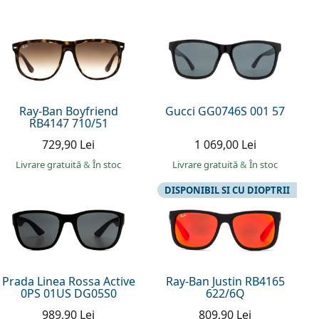
Ray-Ban Boyfriend
Gucci GG0746S 001 57
RB4147 710/51
729,90 Lei
1 069,00 Lei
Livrare gratuită
&
În stoc
Livrare gratuită
&
În stoc
DISPONIBIL SI CU DIOPTRII
Prada Linea Rossa Active
Ray-Ban Justin RB4165
0PS 01US DG05S0
622/6Q
989,90 Lei
809,90 Lei