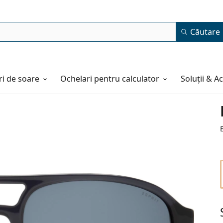
Căutare
i de soare
Ochelari pentru calculator
Soluții & A