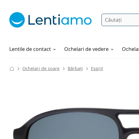
Căutare
Autentificare
Navigarea web-ului
Soluții
Cum comandați
Lentile de contact
Ochelari de vedere
Ochelar
Ochelari de soare
Bărbați
Esprit