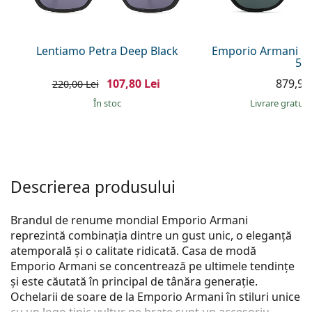
Persol
Prada
Lentiamo Petra Deep Black
Emporio Armani E
56
Toate mărcile
107,80 Lei
879,90 
220,00 Lei
În stoc
Livrare gratui
Descrierea produsului
Brandul de renume mondial Emporio Armani
reprezintă combinația dintre un gust unic, o eleganță
atemporală și o calitate ridicată. Casa de modă
Emporio Armani se concentrează pe ultimele tendințe
și este căutată în principal de tânăra generație.
Ochelarii de soare de la Emporio Armani în stiluri unice