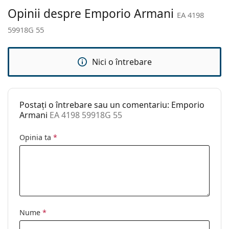
Accesorii
Opinii despre Emporio Armani
EA 4198
Suport:
Da
59918G 55
Lavetă pentru
Da
curățat:
Nici o întrebare
Altele
Sex:
Femei
Categorie:
Ochelari de soare
Postați o întrebare sau un comentariu: Emporio
Brand:
Emporio Armani
Armani
EA 4198 59918G 55
Utilizare:
Modă
Opinia ta
*
Cod:
EA 4198 59918G 55
Nume
*