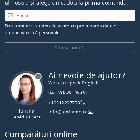
ul nostru și alege un cadou la prima comandă.
E-mail
Prin trimitere, sunteți de acord cu
prelucrarea datelor
dumneavoastră personale
.
Doresc noutăți
Ai nevoie de ajutor?
We also speak English
(Lu - Vi 9:00 - 16:30)
+40312297778
Iuliana
info@lentiamo.ro
Serviciul Clienți
Cumpărături online