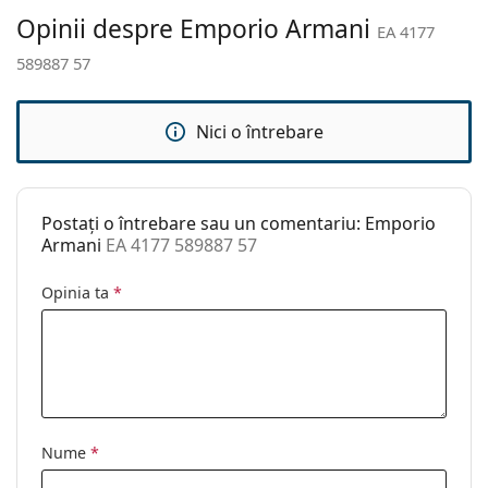
curățat:
Opinii despre Emporio Armani
EA 4177
Altele
589887 57
Sex:
Bărbați
Categorie:
Ochelari de soare
Nici o întrebare
Brand:
Emporio Armani
Utilizare:
Modă
Postați o întrebare sau un comentariu: Emporio
Cod:
EA 4177 589887 57
Armani
EA 4177 589887 57
Opinia ta
*
Nume
*