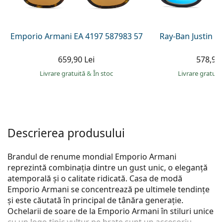
Persol
Prada
Emporio Armani EA 4197 587983 57
Ray-Ban Justin 
Toate mărcile
659,90 Lei
578,90 
Livrare gratuită
&
În stoc
Livrare gratui
Descrierea produsului
Brandul de renume mondial Emporio Armani
reprezintă combinația dintre un gust unic, o eleganță
atemporală și o calitate ridicată. Casa de modă
Emporio Armani se concentrează pe ultimele tendințe
și este căutată în principal de tânăra generație.
Ochelarii de soare de la Emporio Armani în stiluri unice