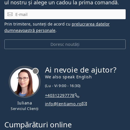
ul nostru și alege un cadou la prima comandă.
E-mail
Prin trimitere, sunteți de acord cu
prelucrarea datelor
dumneavoastră personale
.
Doresc noutăți
Ai nevoie de ajutor?
We also speak English
(Lu - Vi 9:00 - 16:30)
+40312297778
Iuliana
info@lentiamo.ro
Serviciul Clienți
Cumpărături online