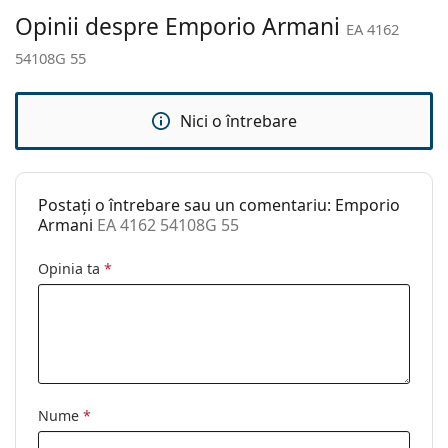
Accesorii
Opinii despre Emporio Armani
EA 4162
Suport:
Da
54108G 55
Lavetă pentru
Da
curățat:
Nici o întrebare
Altele
Sex:
Femei
Categorie:
Ochelari de soare
Postați o întrebare sau un comentariu: Emporio
Brand:
Emporio Armani
Armani
EA 4162 54108G 55
Utilizare:
Modă
Opinia ta
*
Cod:
EA 4162 54108G 55
Nume
*