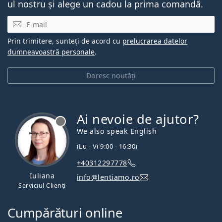
ul nostru și alege un cadou la prima comandă.
E-mail
Prin trimitere, sunteți de acord cu
prelucrarea datelor
dumneavoastră personale
.
Doresc noutăți
Ai nevoie de ajutor?
We also speak English
(Lu - Vi 9:00 - 16:30)
+40312297778
Iuliana
info@lentiamo.ro
Serviciul Clienți
Cumpărături online