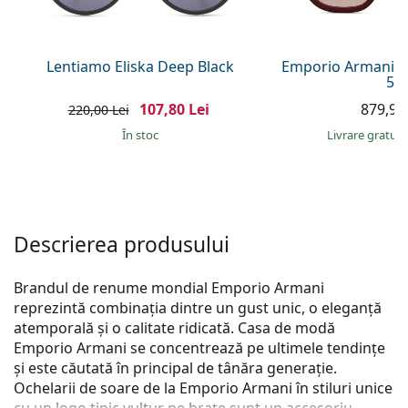
Persol
Prada
Lentiamo Eliska Deep Black
Emporio Armani E
54
Toate mărcile
107,80 Lei
879,90 
220,00 Lei
În stoc
Livrare gratui
Descrierea produsului
Brandul de renume mondial Emporio Armani
reprezintă combinația dintre un gust unic, o eleganță
atemporală și o calitate ridicată. Casa de modă
Emporio Armani se concentrează pe ultimele tendințe
și este căutată în principal de tânăra generație.
Ochelarii de soare de la Emporio Armani în stiluri unice