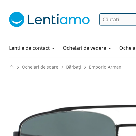
Căutare
Autentificare
Navigarea web-ului
Soluții
Cum comandați
Lentile de contact
Ochelari de vedere
Ochelar
Ochelari de soare
Bărbați
Emporio Armani