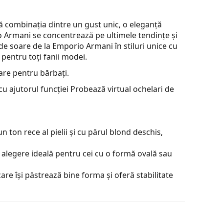
combinația dintre un gust unic, o eleganță
o Armani se concentrează pe ultimele tendințe și
 de soare de la Emporio Armani în stiluri unice cu
 pentru toți fanii modei.
are pentru bărbați.
u ajutorul funcției Probează virtual ochelari de
 ton rece al pielii și cu părul blond deschis,
 alegere ideală pentru cei cu o formă ovală sau
are își păstrează bine forma și oferă stabilitate
 poziției și a potrivirii ochelarilor pentru a oferi
ebuie făcută întotdeauna de un optician cu
a.