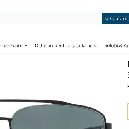
Căutare
i de soare
Ochelari pentru calculator
Soluții & A