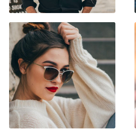
Balama flexibilă:
Nu
Accesorii
Suport:
Da
Lavetă pentru curățat:
Da
Altele
Sex:
Bărbați
Categorie:
Ochelari de soare
Brand:
Emporio Armani
Utilizare:
Modă
Cod:
EA2139 300187 57