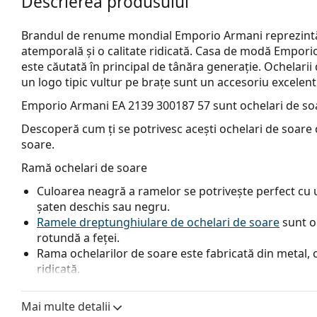
Descrierea produsului
Brandul de renume mondial Emporio Armani reprezintă 
atemporală și o calitate ridicată. Casa de modă Empori
este căutată în principal de tânăra generație. Ochelarii
un logo tipic vultur pe brațe sunt un accesoriu excelent
Emporio Armani EA 2139 300187 57
sunt ochelari de so
Descoperă cum ți se potrivesc acești ochelari de soare c
soare.
Ramă ochelari de soare
Culoarea neagră a ramelor se potrivește perfect cu un
șaten deschis sau negru.
Ramele dreptunghiulare de ochelari de soare
sunt o
rotundă a feței.
Rama ochelarilor de soare este fabricată din metal, c
ridicată.
Plăcuțele de nas reglabile permit modificarea ușoară a
un confort sporit. Reglarea plăcuțelor pentru nas tr
Mai multe detalii
experiență pentru a preveni deteriorarea sau rupere