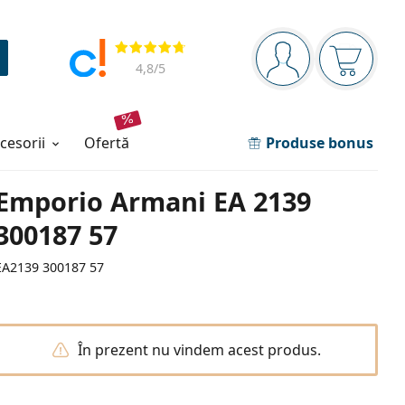
Panou de navigare
Opinii
Sunteți logat
Coșul de
4,8
/5
ccesorii
ofertă
Produse bonus
Emporio Armani EA 2139
300187 57
EA2139 300187 57
În prezent nu vindem acest produs.