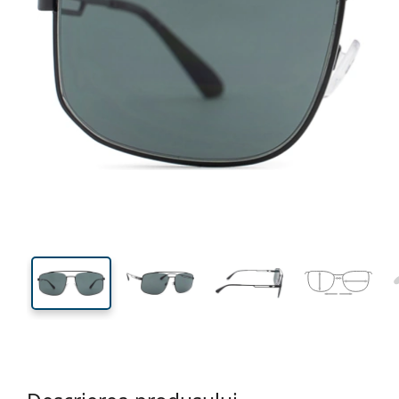
142 mm
Lățimea ramei
Lățime
lentilei
47 mm
57 mm
Înălțime lentilă
Lățimea lentilei