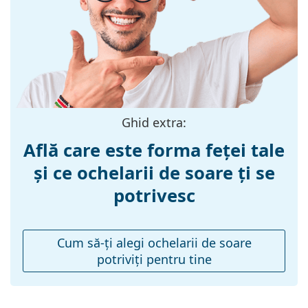
Materialul ramei
Plastic
:
Mărime:
M
Lățimea ramei:
135 mm
Lungimea
140 mm
brațelor:
Ghid extra:
Lățimea punții
17 mm
Află care este forma feței tale
nazale:
și ce ochelarii de soare ți se
Greutate:
155 g
potrivesc
Pernițe reglabile
Nu
pentru nas:
Balama flexibilă:
Nu
Cum să-ţi alegi ochelarii de soare
potriviţi pentru tine
Accesorii
Suport:
Da
Lavetă pentru
Da