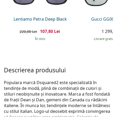
Persol
Prada
Lentiamo Petra Deep Black
Gucci GG002
Toate mărcile
107,80 Lei
1 299,00
220,00 Lei
În stoc
Livrare gratui
Descrierea produsului
Populara marcă Dsquared2 este specializată în
tendințe de modă, plină de combinații de culori și
stiluri neobișnuite și inovatoare. Marca a fost fondată
de frații Dean și Dan, gemeni din Canada cu rădăcini
italiene. În munca lor, tendințele moderne se întâlnesc
cu stilul italian. Logo-ul deosebit exprimă convingerea