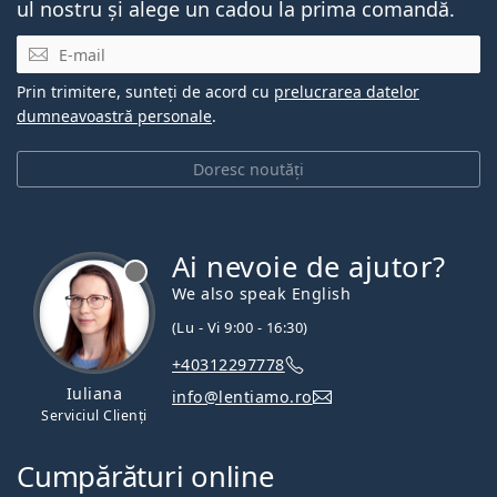
ul nostru și alege un cadou la prima comandă.
E-mail
Prin trimitere, sunteți de acord cu
prelucrarea datelor
dumneavoastră personale
.
Doresc noutăți
Ai nevoie de ajutor?
We also speak English
(Lu - Vi 9:00 - 16:30)
+40312297778
Iuliana
info@lentiamo.ro
Serviciul Clienți
Cumpărături online