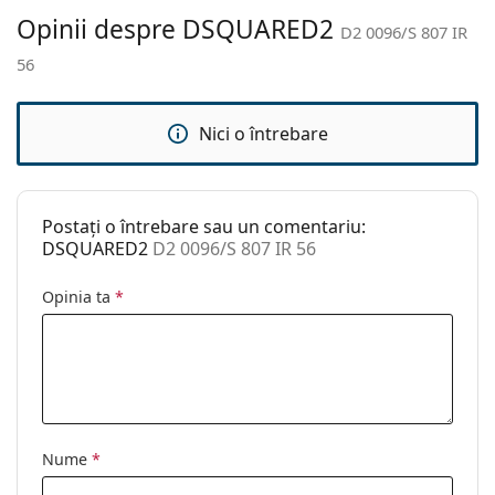
curățat:
Opinii despre DSQUARED2
D2 0096/S 807 IR
Altele
56
Sex:
Femei
Categorie:
Ochelari de soare
Nici o întrebare
Brand:
Dsquared2
Utilizare:
Modă
Postați o întrebare sau un comentariu:
Cod:
D2 0096/S 807 IR 56
DSQUARED2
D2 0096/S 807 IR 56
Opinia ta
*
Nume
*