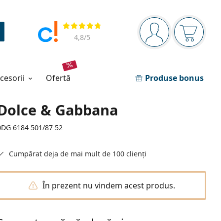
Panou de navigare
Opinii
Sunteți logat
Coșul de
4,8
/5
ccesorii
ofertă
Produse bonus
Dolce & Gabbana
0DG 6184 501/87 52
Cumpărat deja de mai mult de 100 clienți
În prezent nu vindem acest produs.