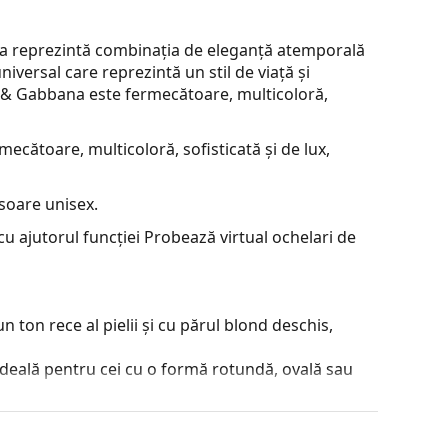
na reprezintă combinația de eleganță atemporală
iversal care reprezintă un stil de viață și
ce & Gabbana este fermecătoare, multicoloră,
ecătoare, multicoloră, sofisticată și de lux,
soare unisex.
u ajutorul funcției Probează virtual ochelari de
 ton rece al pielii și cu părul blond deschis,
ideală pentru cei cu o formă rotundă, ovală sau
e înaltă calitate, care asigură confort si