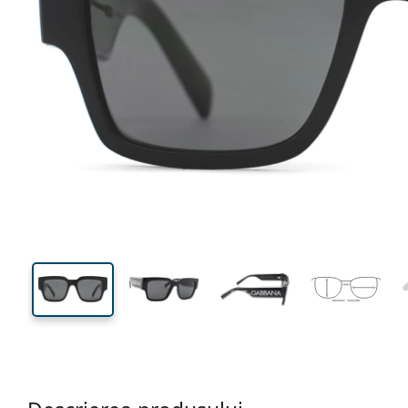
135 mm
Lățimea ramei
Lățime
lentilei
42 mm
52 mm
Înălțime lentilă
Lățimea lentilei