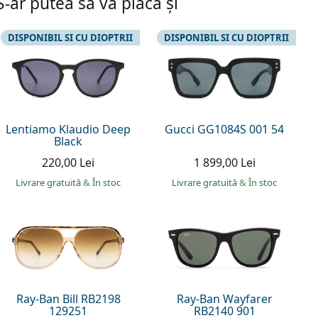
S-ar putea să vă placă și
DISPONIBIL SI CU DIOPTRII
DISPONIBIL SI CU DIOPTRII
Lentiamo Klaudio Deep
Gucci GG1084S 001 54
Black
220,00 Lei
1 899,00 Lei
Livrare gratuită
&
În stoc
Livrare gratuită
&
În stoc
Ray-Ban Bill RB2198
Ray-Ban Wayfarer
129251
RB2140 901