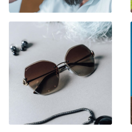
Balama flexibilă:
Nu
Accesorii
Suport:
Da
Lavetă pentru curățat:
Da
Altele
Sex:
Unisex
Categorie:
Ochelari de soare
Brand:
Dolce & Gabbana
Utilizare:
Modă
Cod:
0DG 6184 501/87 52
Disponibil si cu dioptrii:
Da