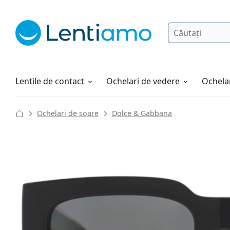
Căutare
Autentificare
Navigarea web-ului
Soluții
Cum comandați
Lentile de contact
Ochelari de vedere
Ochelar
Ochelari de soare
Dolce & Gabbana