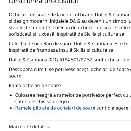
Descrierea produsului
Ochelarii de soare de la iconicul brand Dolce & Gabba
și design modern. Inițialele D&G au devenit un simbol un
stabilește tendințe. Colecția de ochelari de soare Dol
sofisticată și luxoasă, inspirată de Sicilia și cultura sa.
Colecția de ochelari de soare Dolce & Gabbana este ferm
inspirată de frumoasa insulă Sicilia și cultura sa.
Dolce & Gabbana 0DG 6184 501/87 52
sunt ochelari de 
Descoperă cum ți se potrivesc acești ochelari de soare c
soare.
Ramă ochelari de soare
Culoarea neagră a ramelor se potrivește perfect cu un
șaten deschis sau negru.
Ramele pătrate de ochelari de soare
sunt o alegere 
triunghiulară a feței.
Rama ochelarilor de soare este fabricată din plastic d
Mai multe detalii
durabilitate maxima.