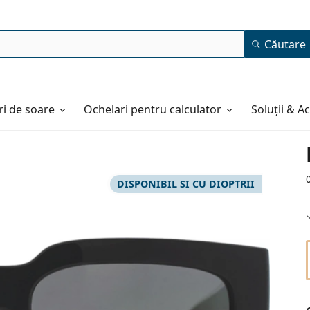
Căutare
i de soare
Ochelari pentru calculator
Soluții & A
DISPONIBIL SI CU DIOPTRII