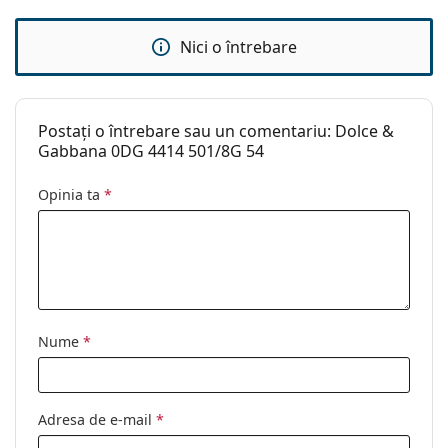
curățat:
Nici o întrebare
Altele
Sex:
Femei
Categorie:
Ochelari de soare
Postați o întrebare sau un comentariu: Dolce &
Brand:
Dolce & Gabbana
Gabbana 0DG 4414 501/8G 54
Utilizare:
Modă
Opinia ta
*
Cod:
0DG4414 501/8G 54
Nume
*
Adresa de e-mail
*