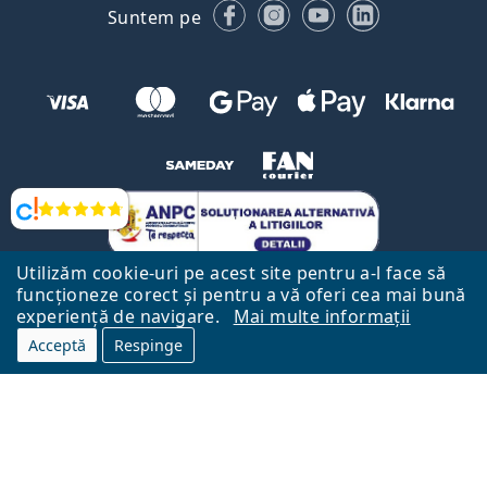
Facebook
Instagram
YouTube
LinkedIn
Suntem pe
Opinii
Utilizăm cookie-uri pe acest site pentru a-l face să
funcționeze corect și pentru a vă oferi cea mai bună
experiență de navigare.
Mai multe informații
Acceptă
Respinge
Către Pagina Principală
Mai sus
Lentiamo.ro este deținut și operat de către Lentiamo s.r.o., Republica
Cehă
Aici pentru tine de 18 ani.