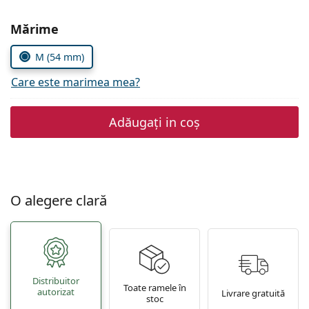
Persol
Alegeți parametrii
Mărime
Prada
M (54 mm)
Toate mărcile
Care este marimea mea?
Adăugați in coș
O alegere clară
Distribuitor
Toate ramele în
autorizat
Livrare gratuită
stoc