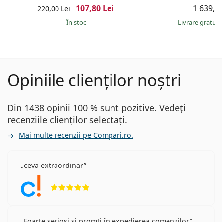
107,80 Lei
1 639,00
220,00 Lei
În stoc
Livrare gratui
Opiniile clienților noștri
Din 1438 opinii 100 % sunt pozitive. Vedeți
recenziile clienților selectați.
Mai multe recenzii pe Compari.ro.
ceva extraordinar
Opinii 5 din 5
Foarte serioși și promti în expedierea comenzilor