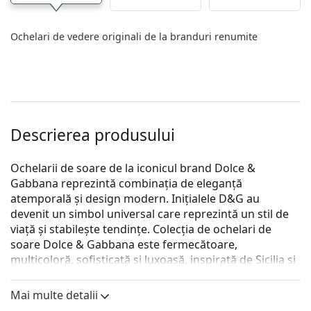
Ochelari de vedere originali de la branduri renumite
Descrierea produsului
Ochelarii de soare de la iconicul brand Dolce &
Gabbana reprezintă combinația de eleganță
atemporală și design modern. Inițialele D&G au
devenit un simbol universal care reprezintă un stil de
viață și stabilește tendințe. Colecția de ochelari de
soare Dolce & Gabbana este fermecătoare,
multicoloră, sofisticată și luxoasă, inspirată de Sicilia și
cultura sa.
Mai multe detalii
Colecția de ochelari de soare Dolce & Gabbana este