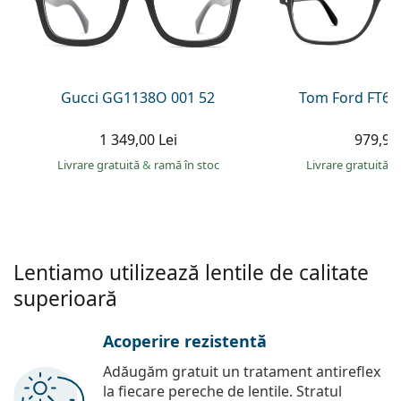
Gucci
Toate soluțiile
Toate mărcile
Persol
Prada
Gucci GG1138O 001 52
Tom Ford FT60
Toate mărcile
1 349,00 Lei
979,90 
Livrare gratuită
&
ramă în stoc
Livrare gratuită
&
Lentiamo utilizează lentile de calitate
superioară
Acoperire rezistentă
Adăugăm gratuit un tratament antireflex
la fiecare pereche de lentile. Stratul