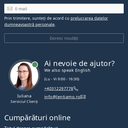
E-mail
Prin trimitere, sunteți de acord cu
prelucrarea datelor
dumneavoastră personale
.
Doresc noutăți
Ai nevoie de ajutor?
We also speak English
(Lu - Vi 9:00 - 16:30)
+40312297778
Iuliana
info@lentiamo.ro
Serviciul Clienți
Cumpărături online