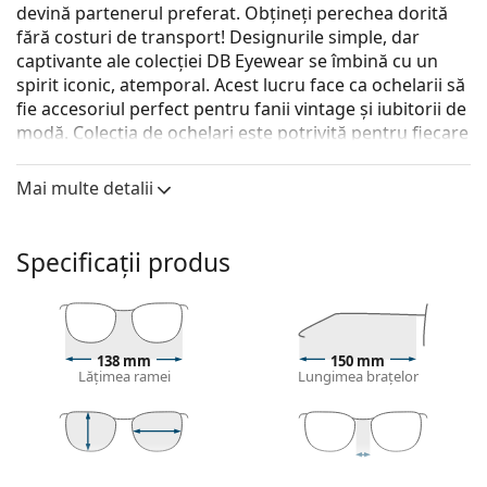
devină partenerul preferat. Obțineți perechea dorită
fără costuri de transport! Designurile simple, dar
captivante ale colecției DB Eyewear se îmbină cu un
spirit iconic, atemporal. Acest lucru face ca ochelarii să
fie accesoriul perfect pentru fanii vintage și iubitorii de
modă. Colecția de ochelari este potrivită pentru fiecare
bărbat puternic care apreciază un look clasic,
individual.
Mai multe detalii
David Beckham DB 1020 807 17 58
sunt ochelari de
vedere pentru bărbați.
Specificații produs
Ramă ochelari
Culoarea neagră a ramei se potrivește perfect cu un
ton de piele rece și cu părul blond deschis, șaten
deschis sau negru.
138 mm
150 mm
Lățimea ramei
Lungimea brațelor
Ramele pătrate sunt o alegere ideală pentru cei cu
o formă rotundă, ovală sau triunghiulară a feței.
Rama ochelarilor este realizată din plastic de înaltă
calitate, care oferă o durabilitate ridicată, purtare
40 mm
58 mm
17 mm
confortabilă și un look excepțional.