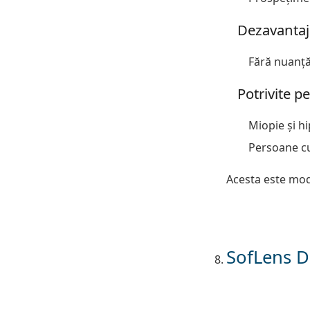
Dezavantaj
Fără nuanț
Potrivite p
Miopie și h
Persoane cu
Acesta este modu
SofLens D