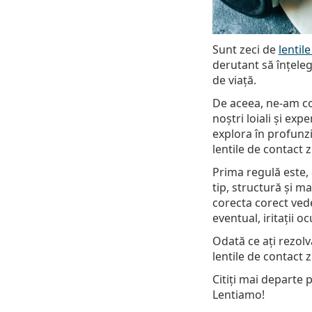
Sunt zeci de
lentil
derutant să înțeleg
de viață.
De aceea, ne-am con
noștri loiali și ex
explora în profunz
lentile de contact 
Prima regulă este, 
tip, structură și ma
corecta corect vede
eventual, iritații o
Odată ce ați rezolv
lentile de contact 
Citiți mai departe 
Lentiamo!