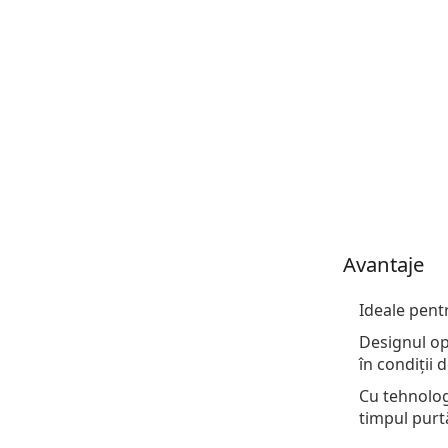
Avantaje
Ideale pent
Designul opt
în condiții 
Cu tehnolog
timpul purtă