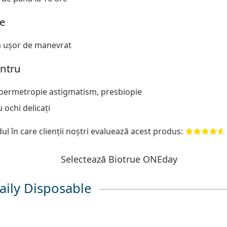
e
ă ușor de manevrat
entru
ipermetropie astigmatism, presbiopie
 ochi delicați
l în care clienții noștri evaluează acest produs:
Selectează Biotrue ONEday
aily Disposable