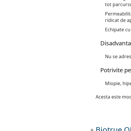
tot parcursul
Permeabilita
ridicat de a
Echipate cu 
Disadvant
Nu se adrese
Potrivite p
Miopie, hip
Acesta este modu
Biotrue 