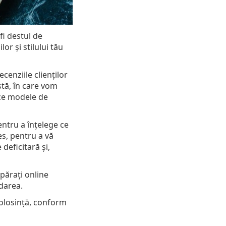
fi destul de
or și stilului tău
cenziile clienților
stă, în care vom
ece modele de
entru a înțelege ce
es, pentru a vă
deficitară și,
părați online
ndarea.
folosință, conform