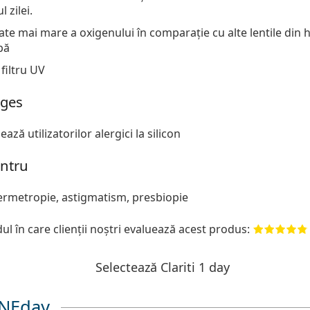
 zilei.
te mai mare a oxigenului în comparație cu alte lentile din h
pă
filtru UV
ages
ază utilizatorilor alergici la silicon
entru
ermetropie, astigmatism, presbiopie
l în care clienții noștri evaluează acest produs:
Selectează Clariti 1 day
ONEday