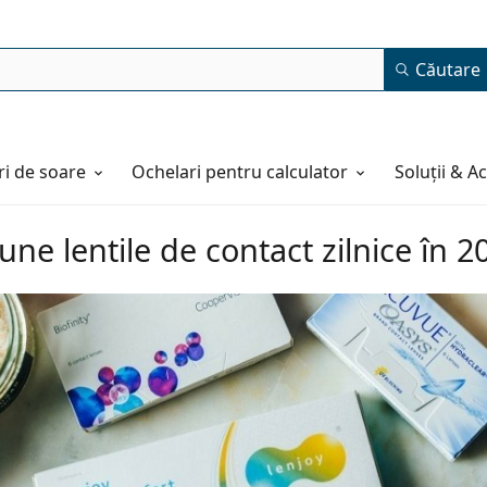
Căutare
i de soare
Ochelari pentru calculator
Soluții & A
une lentile de contact zilnice în 2