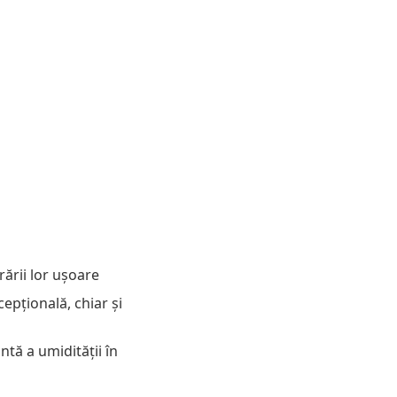
ării lor ușoare
epțională, chiar și
tă a umidității în