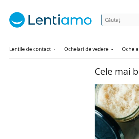
Căutare
Autentificare
Navigarea web-ului
Soluții
Cum comandați
Lentile de contact
Ochelari de vedere
Ochelar
Cele mai b