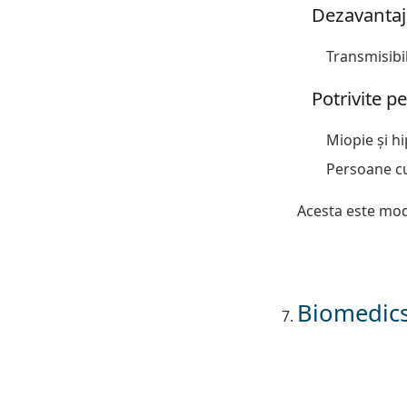
Dezavantaj
Transmisibil
Potrivite p
Miopie și h
Persoane cu
Acesta este modu
Biomedics