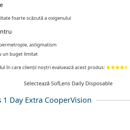
e
itate foarte scăzută a oxigenului
entru
ipermetropie, astigmatism
 un buget limitat
l în care clienții noștri evaluează acest produs:
Selectează SofLens Daily Disposable
 1 Day Extra CooperVision