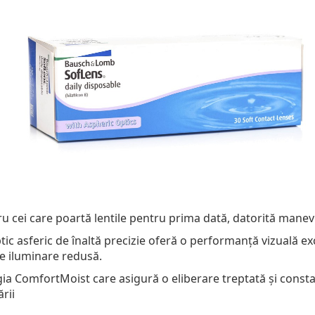
ru cei care poartă lentile pentru prima dată, datorită manevr
ic asferic de înaltă precizie oferă o performanță vizuală exc
de iluminare redusă.
ia ComfortMoist care asigură o eliberare treptată și constan
rii