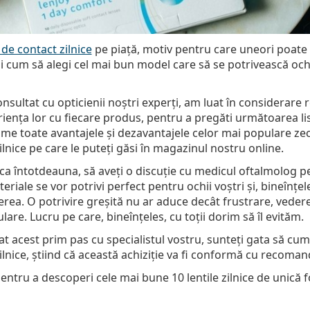
e de contact zilnice
pe piață, motiv pentru care uneori poate 
i cum să alegi cel mai bun model care să se potrivească ochil
sultat cu opticienii noștri experți, am luat în considerare re
periența lor cu fiecare produs, pentru a pregăti următoarea li
ime toate avantajele și dezavantajele celor mai populare z
zilnice pe care le puteți găsi în magazinul nostru online.
ca întotdeauna, să aveți o discuție cu medicul oftalmolog p
teriale se vor potrivi perfect pentru ochii voștri și, bineînțel
rea. O potrivire greșită nu ar aduce decât frustrare, vedere 
culare. Lucru pe care, bineînțeles, cu toții dorim să îl evităm.
at acest prim pas cu specialistul vostru, sunteți gata să cum
zilnice, știind că această achiziție va fi conformă cu recoma
pentru a descoperi cele mai bune 10 lentile zilnice de unică 