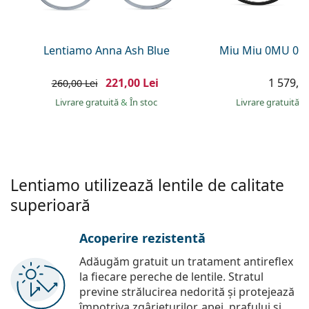
Persol
Prada
Lentiamo Anna Ash Blue
Miu Miu 0MU 01
Toate mărcile
221,00 Lei
1 579,00
260,00 Lei
Livrare gratuită
&
În stoc
Livrare gratuită
&
Lentiamo utilizează lentile de calitate
superioară
Acoperire rezistentă
Adăugăm gratuit un tratament antireflex
la fiecare pereche de lentile. Stratul
previne strălucirea nedorită și protejează
împotriva zgârieturilor, apei, prafului și