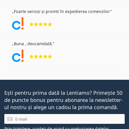
Foarte serioși și promti în expedierea comenzilor
Opinii 5 din 5
Buna , deocamdată.
Opinii 5 din 5
Ești pentru prima dată la Lentiamo? Primește 50
de puncte bonus pentru abonarea la newsletter-
ul nostru și alege un cadou la prima comandă.
E-mail
Prin trimitere, sunteți de acord cu
prelucrarea datelor