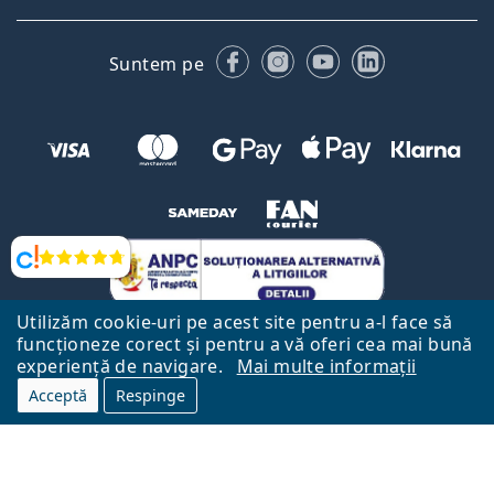
Facebook
Instagram
YouTube
LinkedIn
Suntem pe
Opinii
Utilizăm cookie-uri pe acest site pentru a-l face să
funcționeze corect și pentru a vă oferi cea mai bună
experiență de navigare.
Mai multe informații
Acceptă
Respinge
Către Pagina Principală
Mai sus
Lentiamo.ro este deținut și operat de către Lentiamo s.r.o., Republica
Cehă
Aici pentru tine de 18 ani.