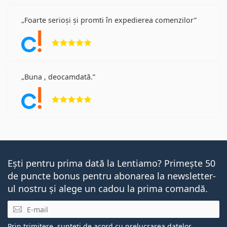
Foarte serioși și promti în expedierea comenzilor
Opinii 5 din 5
Buna , deocamdată.
Opinii 5 din 5
Ești pentru prima dată la Lentiamo? Primește 50
de puncte bonus pentru abonarea la newsletter-
ul nostru și alege un cadou la prima comandă.
E-mail
Prin trimitere, sunteți de acord cu
prelucrarea datelor