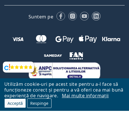
Facebook
Instagram
YouTube
LinkedIn
Suntem pe
Opinii
Utilizăm cookie-uri pe acest site pentru a-l face să
funcționeze corect și pentru a vă oferi cea mai bună
experiență de navigare.
Mai multe informații
Acceptă
Respinge
Către Pagina Principală
Mai sus
Lentiamo.ro este deținut și operat de către Lentiamo s.r.o., Republica
Cehă
Aici pentru tine de 18 ani.