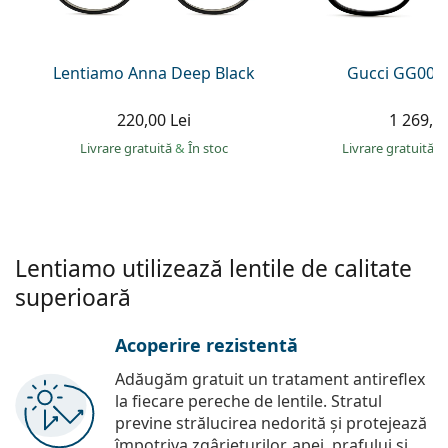
Persol
Prada
Lentiamo Anna Deep Black
Gucci GG002
Toate mărcile
220,00 Lei
1 269,00
Livrare gratuită
&
În stoc
Livrare gratuită
&
Lentiamo utilizează lentile de calitate
superioară
Acoperire rezistentă
Adăugăm gratuit un tratament antireflex
la fiecare pereche de lentile. Stratul
previne strălucirea nedorită și protejează
împotriva zgârieturilor, apei, prafului și