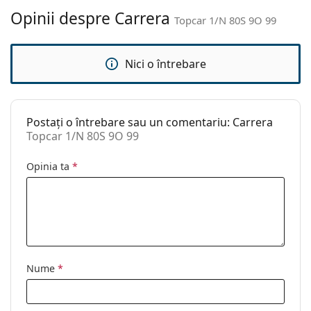
curățat:
Opinii despre Carrera
Topcar 1/N 80S 9O 99
Altele
Sex:
Bărbați
Nici o întrebare
Categorie:
Ochelari de soare
Brand:
Carrera
Postați o întrebare sau un comentariu: Carrera
Utilizare:
Modă
Topcar 1/N 80S 9O 99
Cod:
Topcar 1/N 80S 9O 99
Opinia ta
*
Nume
*