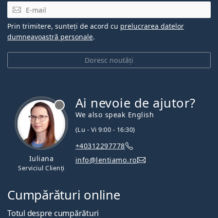
E-mail
Prin trimitere, sunteți de acord cu
prelucrarea datelor
dumneavoastră personale
.
Doresc noutăți
Ai nevoie de ajutor?
We also speak English
(Lu - Vi 9:00 - 16:30)
+40312297778
Iuliana
info@lentiamo.ro
Serviciul Clienți
Cumpărături online
Totul despre cumpărături