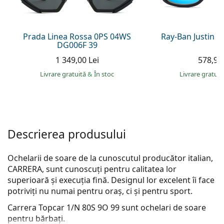
Persol
Prada
Prada Linea Rossa 0PS 04WS
Ray-Ban Justin 
DG006F 39
Toate mărcile
1 349,00 Lei
578,90 
Livrare gratuită
&
În stoc
Livrare gratui
Descrierea produsului
Ochelarii de soare de la cunoscutul producător italian,
CARRERA, sunt cunoscuți pentru calitatea lor
superioară și execuția fină. Designul lor excelent îi face
potriviți nu numai pentru oraș, ci și pentru sport.
Carrera Topcar 1/N 80S 9O 99
sunt ochelari de soare
pentru bărbați.