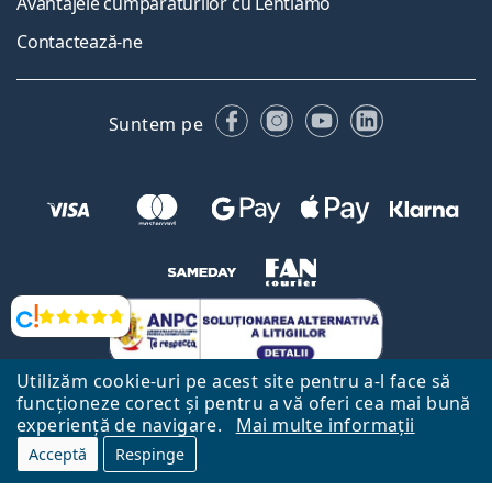
Avantajele cumpărăturilor cu Lentiamo
Contactează-ne
Facebook
Instagram
YouTube
LinkedIn
Suntem pe
Opinii
Utilizăm cookie-uri pe acest site pentru a-l face să
funcționeze corect și pentru a vă oferi cea mai bună
experiență de navigare.
Mai multe informații
Acceptă
Respinge
Către Pagina Principală
Mai sus