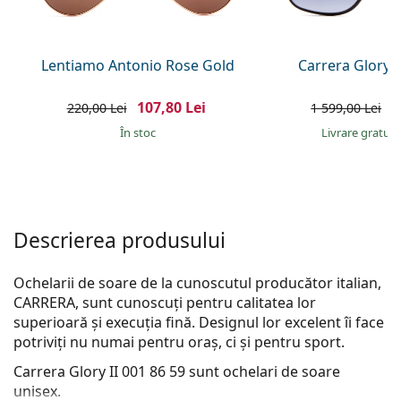
Persol
Prada
Lentiamo Antonio Rose Gold
Carrera Glory 
Toate mărcile
107,80 Lei
8
220,00 Lei
1 599,00 Lei
În stoc
Livrare gratui
Descrierea produsului
Ochelarii de soare de la cunoscutul producător italian,
CARRERA, sunt cunoscuți pentru calitatea lor
superioară și execuția fină. Designul lor excelent îi face
potriviți nu numai pentru oraș, ci și pentru sport.
Carrera Glory II 001 86 59
sunt ochelari de soare
unisex.