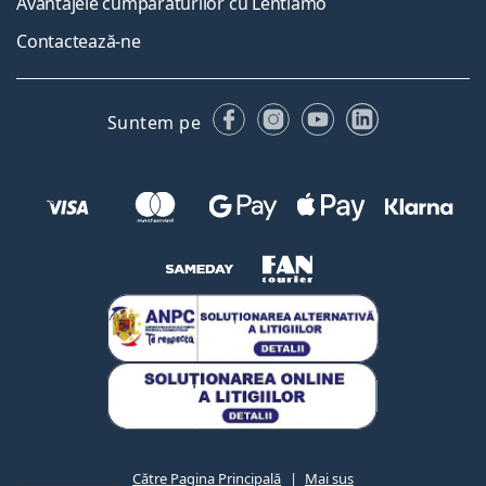
Avantajele cumpărăturilor cu Lentiamo
Contactează-ne
Facebook
Instagram
YouTube
LinkedIn
Suntem pe
Către Pagina Principală
Mai sus