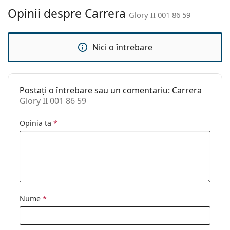
Accesorii
Opinii despre Carrera
Glory II 001 86 59
Suport:
Da
Lavetă pentru
Da
Nici o întrebare
curățat:
Altele
Sex:
Unisex
Postați o întrebare sau un comentariu: Carrera
Categorie:
Ochelari de soare
Glory II 001 86 59
Brand:
Carrera
Opinia ta
*
Utilizare:
Modă
Cod:
Glory II 001 86 59
Nume
*