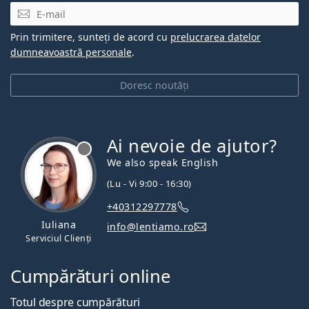
E-mail
Prin trimitere, sunteți de acord cu
prelucrarea datelor
dumneavoastră personale
.
Doresc noutăți
Ai nevoie de ajutor?
We also speak English
(Lu - Vi 9:00 - 16:30)
+40312297778
Iuliana
info@lentiamo.ro
Serviciul Clienți
Cumpărături online
Totul despre cumpărături