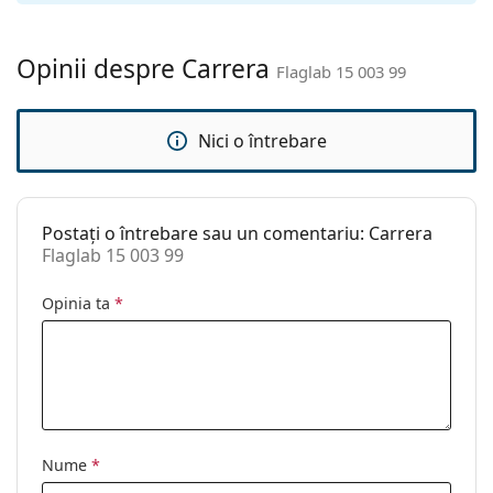
Lavetă pentru
Da
curățat:
Opinii despre Carrera
Flaglab 15 003 99
Altele
Sex:
Unisex
Nici o întrebare
Categorie:
Ochelari de soare
Brand:
Carrera
Postați o întrebare sau un comentariu: Carrera
Utilizare:
Modă
Flaglab 15 003 99
Cod:
Flaglab 15 003 99
Opinia ta
*
Nume
*