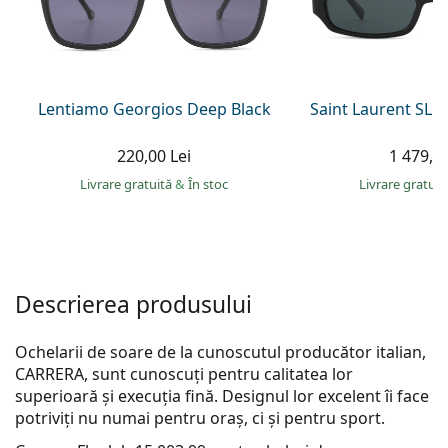
Gucci
Toate soluțiile
Toate mărcile
Persol
Prada
Lentiamo Georgios Deep Black
Saint Laurent SL 
Toate mărcile
220,00 Lei
1 479,00
Livrare gratuită
&
În stoc
Livrare gratui
Descrierea produsului
Ochelarii de soare de la cunoscutul producător italian,
CARRERA, sunt cunoscuți pentru calitatea lor
superioară și execuția fină. Designul lor excelent îi face
potriviți nu numai pentru oraș, ci și pentru sport.