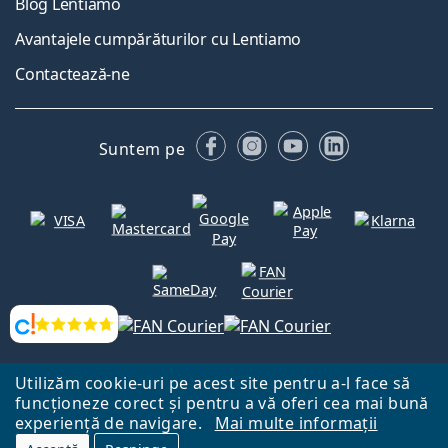
Blog Lentiamo
Avantajele cumpărăturilor cu Lentiamo
Contactează-ne
Facebook
Instagram
YouTube
LinkedIn
Suntem pe
Opinii
Utilizăm cookie-uri pe acest site pentru a-l face să
Către Pagina Principală
Mai sus
funcționeze corect și pentru a vă oferi cea mai bună
Lentiamo.ro este deținut și operat de către Lentiamo s.r.o., Republica
experiență de navigare.
Mai multe informații
Cehă
Aici pentru tine de 18 ani.