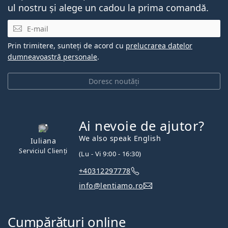
ul nostru și alege un cadou la prima comandă.
E-mail
Prin trimitere, sunteți de acord cu
prelucrarea datelor
dumneavoastră personale
.
Doresc noutăți
Ai nevoie de ajutor?
We also speak English
Iuliana
Serviciul Clienți
(Lu - Vi 9:00 - 16:30)
+40312297778
info@lentiamo.ro
Cumpărături online