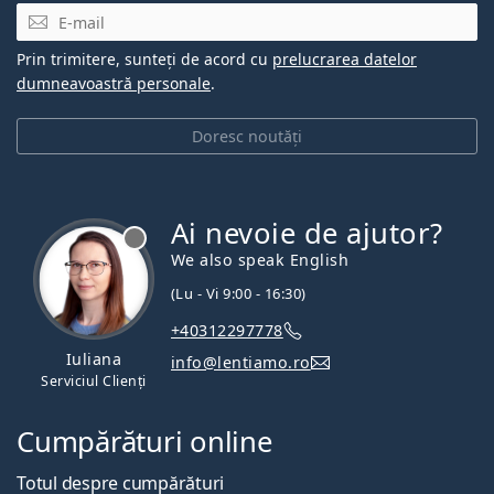
E-mail
Prin trimitere, sunteți de acord cu
prelucrarea datelor
dumneavoastră personale
.
Doresc noutăți
Ai nevoie de ajutor?
We also speak English
(Lu - Vi 9:00 - 16:30)
+40312297778
Iuliana
info@lentiamo.ro
Serviciul Clienți
Cumpărături online
Totul despre cumpărături