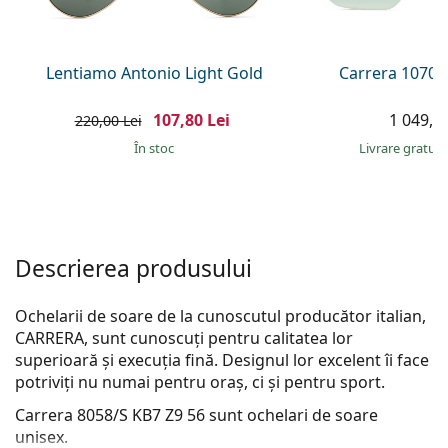
Persol
Prada
Lentiamo Antonio Light Gold
Carrera 1070/
Toate mărcile
107,80 Lei
1 049,00
220,00 Lei
În stoc
Livrare gratui
Descrierea produsului
Ochelarii de soare de la cunoscutul producător italian,
CARRERA, sunt cunoscuți pentru calitatea lor
superioară și execuția fină. Designul lor excelent îi face
potriviți nu numai pentru oraș, ci și pentru sport.
Carrera 8058/S KB7 Z9 56
sunt ochelari de soare
unisex.