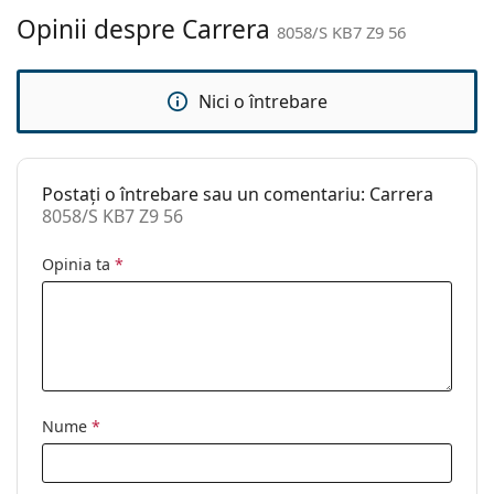
curățat:
Opinii despre Carrera
8058/S KB7 Z9 56
Altele
Sex:
Unisex
Nici o întrebare
Categorie:
Ochelari de soare
Brand:
Carrera
Postați o întrebare sau un comentariu: Carrera
Utilizare:
Modă
8058/S KB7 Z9 56
Cod:
8058/S KB7 Z9 56
Opinia ta
*
Nume
*