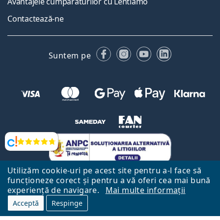
Avantajele cumpărăturilor cu Lentiamo
Contactează-ne
Facebook
Instagram
YouTube
LinkedIn
Suntem pe
Opinii
Utilizăm cookie-uri pe acest site pentru a-l face să
funcționeze corect și pentru a vă oferi cea mai bună
experiență de navigare.
Mai multe informații
Acceptă
Respinge
Către Pagina Principală
Mai sus