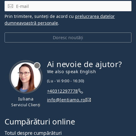
E-mail
Prin trimitere, sunteți de acord cu
prelucrarea datelor
dumneavoastră personale
.
Doresc noutăți
Ai nevoie de ajutor?
We also speak English
(Lu - Vi 9:00 - 16:30)
+40312297778
Iuliana
info@lentiamo.ro
Serviciul Clienți
Cumpărături online
Totul despre cumpărături