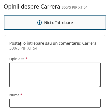
curățat:
Opinii despre Carrera
300/S PJP XT 54
Altele
Sex:
Unisex
Nici o întrebare
Categorie:
Ochelari de soare
Brand:
Carrera
Postați o întrebare sau un comentariu: Carrera
Utilizare:
Modă
300/S PJP XT 54
Cod:
300/S PJP XT 54
Opinia ta
*
Nume
*