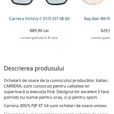
Persol
Prada
Carrera Victory C 01/S EI7 08 60
Ray-Ban Bill R
Toate mărcile
889,90 Lei
629,90 
Livrare gratuită
&
În stoc
Livrare gratui
Descrierea produsului
Ochelarii de soare de la cunoscutul producător italian,
CARRERA, sunt cunoscuți pentru calitatea lor
superioară și execuția fină. Designul lor excelent îi face
potriviți nu numai pentru oraș, ci și pentru sport.
Carrera 300/S PJP XT 54
sunt ochelari de soare unisex.