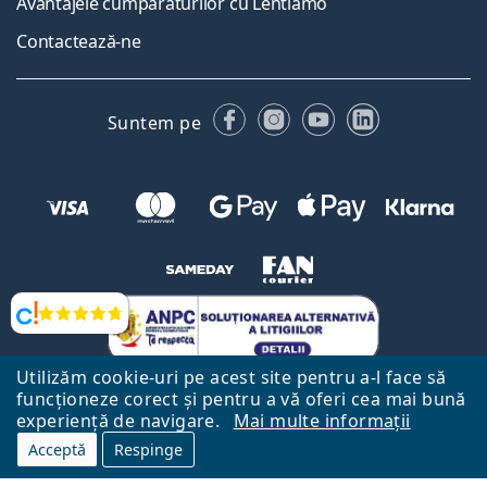
Avantajele cumpărăturilor cu Lentiamo
Contactează-ne
Facebook
Instagram
YouTube
LinkedIn
Suntem pe
Opinii
Utilizăm cookie-uri pe acest site pentru a-l face să
funcționeze corect și pentru a vă oferi cea mai bună
experiență de navigare.
Mai multe informații
Acceptă
Respinge
Către Pagina Principală
Mai sus