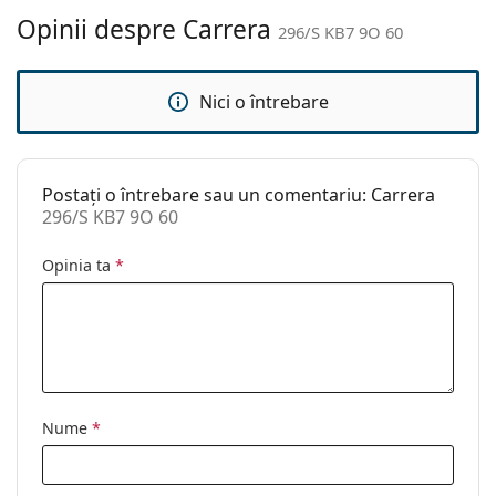
curățat:
Opinii despre Carrera
296/S KB7 9O 60
Altele
Sex:
Unisex
Nici o întrebare
Categorie:
Ochelari de soare
Brand:
Carrera
Postați o întrebare sau un comentariu: Carrera
Utilizare:
Modă
296/S KB7 9O 60
Cod:
296/S KB7 9O 60
Opinia ta
*
Nume
*