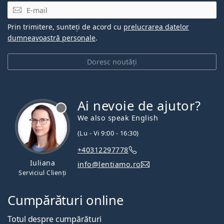
E-mail
Prin trimitere, sunteți de acord cu
prelucrarea datelor
dumneavoastră personale
.
Doresc noutăți
Ai nevoie de ajutor?
We also speak English
(Lu - Vi 9:00 - 16:30)
+40312297778
Iuliana
info@lentiamo.ro
Serviciul Clienți
Cumpărături online
Totul despre cumpărături