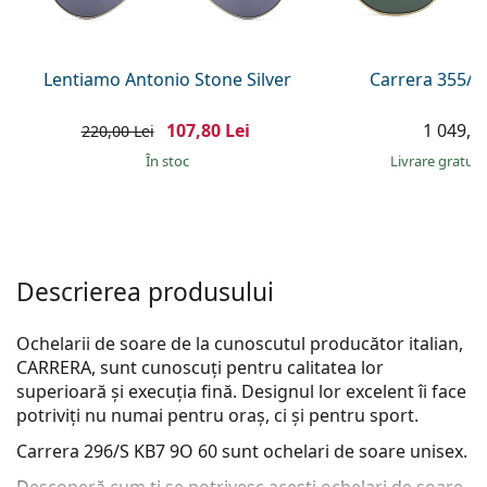
Persol
Prada
Lentiamo Antonio Stone Silver
Carrera 355/S
Toate mărcile
107,80 Lei
1 049,00
220,00 Lei
În stoc
Livrare gratui
Descrierea produsului
Ochelarii de soare de la cunoscutul producător italian,
CARRERA, sunt cunoscuți pentru calitatea lor
superioară și execuția fină. Designul lor excelent îi face
potriviți nu numai pentru oraș, ci și pentru sport.
Carrera 296/S KB7 9O 60
sunt ochelari de soare unisex.