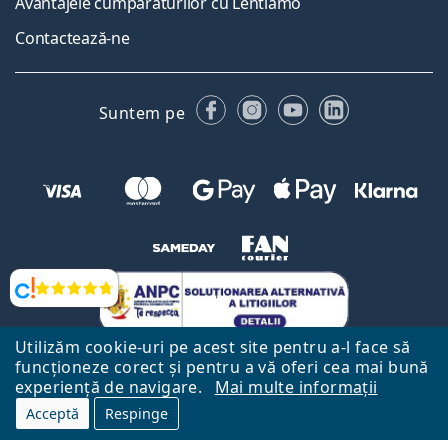
Avantajele cumpărăturilor cu Lentiamo
Contactează-ne
Facebook
Instagram
YouTube
LinkedIn
Suntem pe
Opinii
Utilizăm cookie-uri pe acest site pentru a-l face să
funcționeze corect și pentru a vă oferi cea mai bună
experiență de navigare.
Mai multe informații
Acceptă
Respinge
Către Pagina Principală
Mai sus