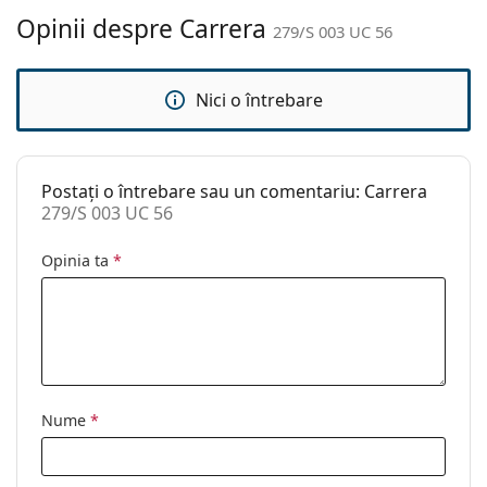
curățat:
Opinii despre Carrera
279/S 003 UC 56
Altele
Sex:
Bărbați
Nici o întrebare
Categorie:
Ochelari de soare
Brand:
Carrera
Postați o întrebare sau un comentariu: Carrera
Utilizare:
Modă
279/S 003 UC 56
Cod:
279/S 003 UC 56
Opinia ta
*
Nume
*