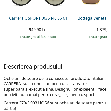
Persol
Prada
Carrera C SPORT 06/S I46 86 61
Bottega Veneta B
Toate mărcile
949,90 Lei
1 379,00
Livrare gratuită
&
În stoc
Livrare gratui
Descrierea produsului
Ochelarii de soare de la cunoscutul producător italian,
CARRERA, sunt cunoscuți pentru calitatea lor
superioară și execuția fină. Designul lor excelent îi face
potriviți nu numai pentru oraș, ci și pentru sport.
Carrera 279/S 003 UC 56
sunt ochelari de soare pentru
bărbați.