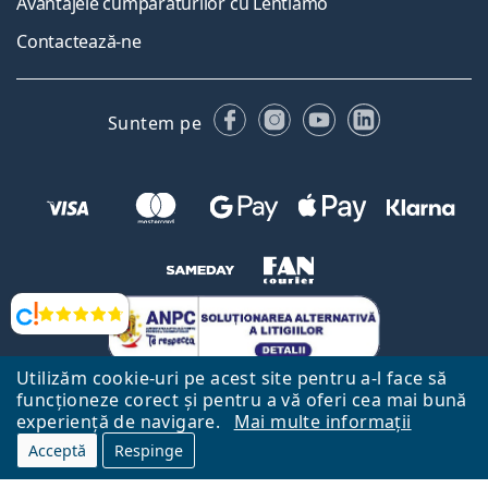
Avantajele cumpărăturilor cu Lentiamo
Contactează-ne
Facebook
Instagram
YouTube
LinkedIn
Suntem pe
Opinii
Utilizăm cookie-uri pe acest site pentru a-l face să
funcționeze corect și pentru a vă oferi cea mai bună
experiență de navigare.
Mai multe informații
Acceptă
Respinge
Către Pagina Principală
Mai sus