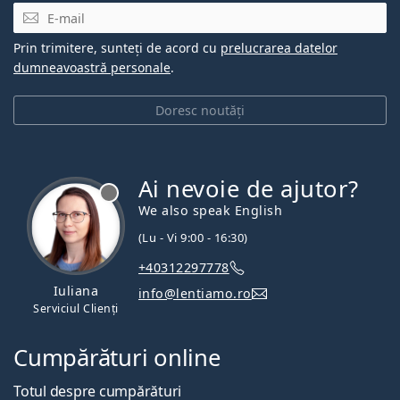
E-mail
Prin trimitere, sunteți de acord cu
prelucrarea datelor
dumneavoastră personale
.
Doresc noutăți
Ai nevoie de ajutor?
We also speak English
(Lu - Vi 9:00 - 16:30)
+40312297778
Iuliana
info@lentiamo.ro
Serviciul Clienți
Cumpărături online
Totul despre cumpărături