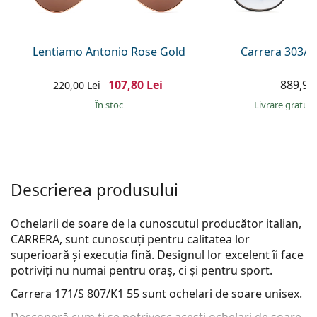
Persol
Prada
Lentiamo Antonio Rose Gold
Carrera 303/S
Toate mărcile
107,80 Lei
889,90 
220,00 Lei
În stoc
Livrare gratui
Descrierea produsului
Ochelarii de soare de la cunoscutul producător italian,
CARRERA, sunt cunoscuți pentru calitatea lor
superioară și execuția fină. Designul lor excelent îi face
potriviți nu numai pentru oraș, ci și pentru sport.
Carrera 171/S 807/K1 55
sunt ochelari de soare unisex.