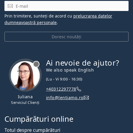
E-mail
Prin trimitere, sunteți de acord cu
prelucrarea datelor
dumneavoastră personale
.
Doresc noutăți
Ai nevoie de ajutor?
We also speak English
(Lu - Vi 9:00 - 16:30)
+40312297778
Iuliana
info@lentiamo.ro
Serviciul Clienți
Cumpărături online
Totul despre cumpărături