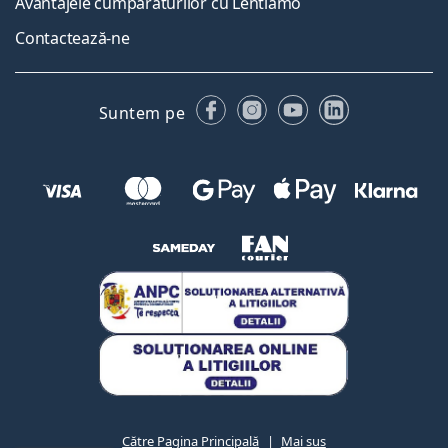
Avantajele cumpărăturilor cu Lentiamo
Contactează-ne
Facebook
Instagram
YouTube
LinkedIn
Suntem pe
Către Pagina Principală
Mai sus