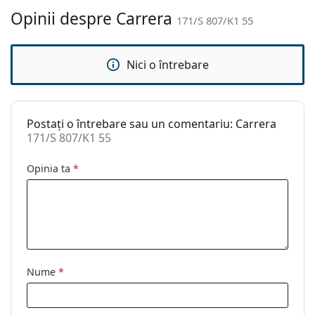
curățat:
Opinii despre Carrera
171/S 807/K1 55
Altele
Sex:
Unisex
Nici o întrebare
Categorie:
Ochelari de soare
Brand:
Carrera
Postați o întrebare sau un comentariu: Carrera
Utilizare:
Modă
171/S 807/K1 55
Cod:
171/S 807/K1 55
Opinia ta
*
Nume
*