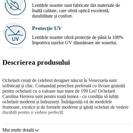
Lentilele noastre sunt fabricate din materiale de
înaltă calitate, care oferă optică excelentă,
durabilitate și confort.
Protecție UV
Lentilele noastre oferă protecție de până la 100%
împotriva razelor UV dăunătoare ale soarelui.
Descrierea produsului
Ochelarii creați de celebrul designer născut în Venezuela sunt
sofisticați și chic. Comandați perechea preferată cu livrare gratuită
pentru ochelarii cu o valoare mai mare de 199 Lei! Ochelarii
Carolina Herrera sunt pentru toată lumea - cu condiția să iubiți
ochelarii moderni și îndrazneți. Îndrăgostiți-vă de modelele
frumoase, exotice și de formele moderne și găsiți ochelari de vedere
durabili pentru o vedere perfectă.
Carolina Herrera VHE108 0354 54
sunt ochelari de vedere pentru
femei.
Mai multe detalii