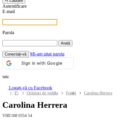
Căutare
Autentificare
E-mail
Parola
Arată
Mi-am uitat parola
Conectați-vă
sau
Logați-vă cu Facebook
Navigarea
Ochelari de vedere
Femei
Carolina Herrera
web-
Carolina Herrera
ului
Lentile de contact
VHE108 0354 54
Perioada de purtare