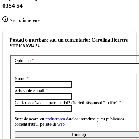
0354 54
Nici o întrebare
Postați o întrebare sau un comentariu: Carolina Herrera
VHE108 0354 54
Opinia ta
*
Nume
*
Adresa de e-mail
*
Cât fac douăzeci și patru + doi? (Scrieți răspunsul în cifre)
*
Sunt de acord cu
prelucrarea
datelor introduse și cu publicarea
comentariului pe site-ul web.
Trimiteți