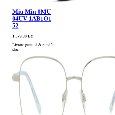
Miu Miu 0MU
04UV 1AB1O1
52
1 579,00 Lei
Livrare gratuită
&
ramă în
stoc