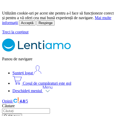
Utilizăm cookie-uri pe acest site pentru a-l face să funcționeze corect
și pentru a vă oferi cea mai bună experiență de navigare.
Mai multe
informații
Acceptă
Respinge
Treci la conținut
Panou de navigare
Sunteți logat
Coșul de cumpăraturi este gol
Deschideți meniul
Opinii
4,8
/5
Căutare