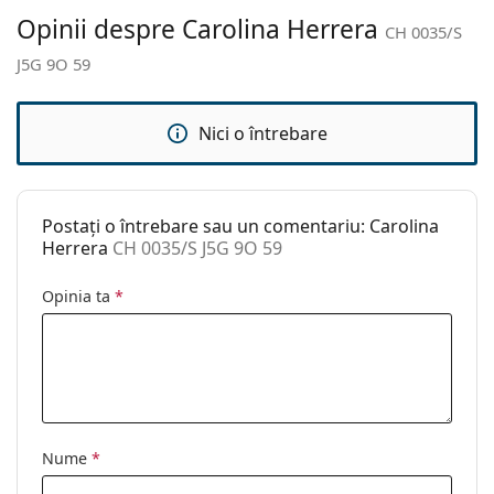
Accesorii
Opinii despre Carolina Herrera
CH 0035/S
Suport:
Da
J5G 9O 59
Lavetă pentru
Da
curățat:
Nici o întrebare
Altele
Sex:
Femei
Categorie:
Ochelari de soare
Postați o întrebare sau un comentariu: Carolina
Brand:
Carolina Herrera
Herrera
CH 0035/S J5G 9O 59
Utilizare:
Modă
Opinia ta
*
Cod:
CH 0035/S J5G 9O 59
Nume
*