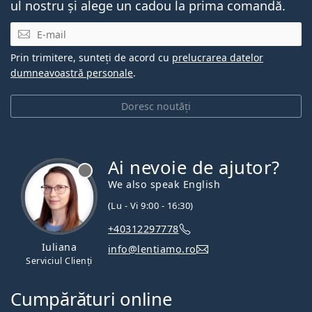
ul nostru și alege un cadou la prima comandă.
E-mail
Prin trimitere, sunteți de acord cu
prelucrarea datelor
dumneavoastră personale
.
Doresc noutăți
Ai nevoie de ajutor?
We also speak English
(Lu - Vi 9:00 - 16:30)
+40312297778
Iuliana
info@lentiamo.ro
Serviciul Clienți
Cumpărături online