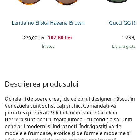
Persol
Prada
Lentiamo Eliska Havana Brown
Gucci GG181
Toate mărcile
107,80 Lei
1 299,00
220,00 Lei
În stoc
Livrare gratui
Descrierea produsului
Ochelarii de soare creați de celebrul designer născut în
Venezuela sunt sofisticați și chic. Comandați-vă
perechea preferată! Ochelarii de soare Carolina
Herrera sunt pentru toată lumea - cu condiția să iubiți
ochelarii moderni și îndrazneți. Îndrăgostiți-vă de
modelele frumoase, exotice și de formele moderne și