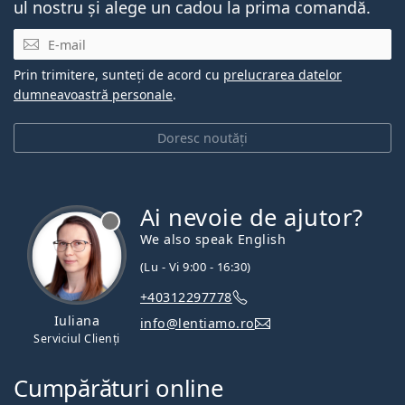
ul nostru și alege un cadou la prima comandă.
E-mail
Prin trimitere, sunteți de acord cu
prelucrarea datelor
dumneavoastră personale
.
Doresc noutăți
Ai nevoie de ajutor?
We also speak English
(Lu - Vi 9:00 - 16:30)
+40312297778
Iuliana
info@lentiamo.ro
Serviciul Clienți
Cumpărături online