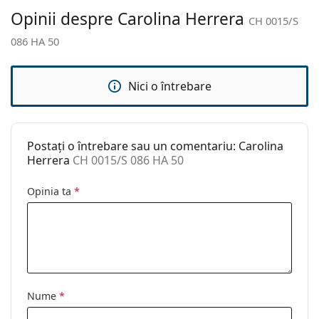
Accesorii
Opinii despre Carolina Herrera
CH 0015/S
Suport:
Da
086 HA 50
Lavetă pentru
Da
curățat:
Nici o întrebare
Altele
Sex:
Femei
Categorie:
Ochelari de soare
Postați o întrebare sau un comentariu: Carolina
Brand:
Carolina Herrera
Herrera
CH 0015/S 086 HA 50
Utilizare:
Modă
Opinia ta
*
Cod:
CH 0015/S 086 HA 50
Nume
*