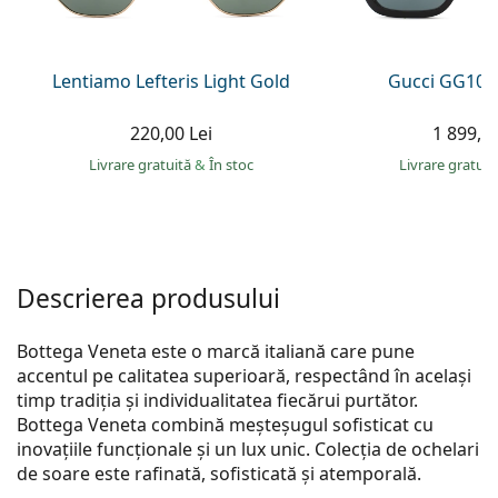
Persol
Prada
Lentiamo Lefteris Light Gold
Gucci GG108
Toate mărcile
220,00 Lei
1 899,00
Livrare gratuită
&
În stoc
Livrare gratui
Descrierea produsului
Bottega Veneta este o marcă italiană care pune
accentul pe calitatea superioară, respectând în același
timp tradiția și individualitatea fiecărui purtător.
Bottega Veneta combină meșteșugul sofisticat cu
inovațiile funcționale și un lux unic. Colecția de ochelari
de soare este rafinată, sofisticată și atemporală.