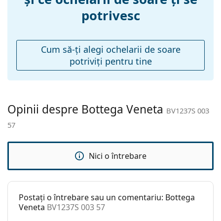
a găsi mai multe modele de la branduri populare.
potrivesc
Materialul ramei
Metal
:
Mărime:
M
Cum să-ţi alegi ochelarii de soare
Lățimea ramei:
137 mm
potriviţi pentru tine
Lungimea
145 mm
brațelor:
Lățimea punții
16 mm
Opinii despre Bottega Veneta
nazale:
BV1237S 003
57
Greutate:
285 g
Pernițe reglabile
Da
pentru nas:
Nici o întrebare
Balama flexibilă:
Nu
Accesorii
Postați o întrebare sau un comentariu: Bottega
Suport:
Da
Veneta
BV1237S 003 57
Lavetă pentru
Da