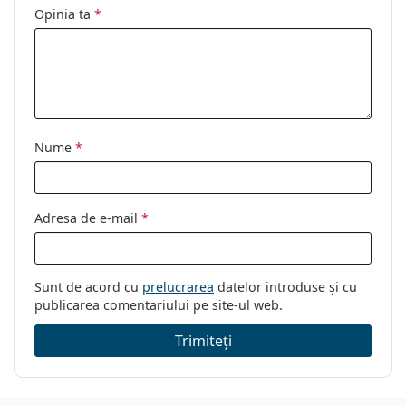
curățat:
Opinia ta
*
Altele
Sex:
Unisex
Categorie:
Ochelari de soare
Brand:
Bottega Veneta
Nume
*
Utilizare:
Modă
Cod:
BV1237S 003 57
Adresa de e-mail
*
Sunt de acord cu
prelucrarea
datelor introduse și cu
publicarea comentariului pe site-ul web.
Trimiteți