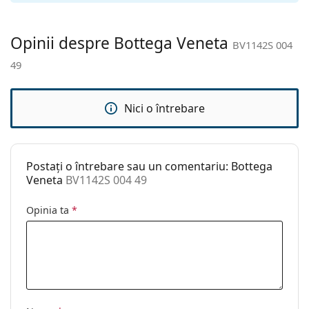
Lavetă pentru
Da
curățat:
Opinii despre Bottega Veneta
BV1142S 004
Altele
49
Sex:
Femei
Categorie:
Ochelari de soare
Nici o întrebare
Brand:
Bottega Veneta
Utilizare:
Modă
Postați o întrebare sau un comentariu: Bottega
Cod:
BV1142S 004 49
Veneta
BV1142S 004 49
Opinia ta
*