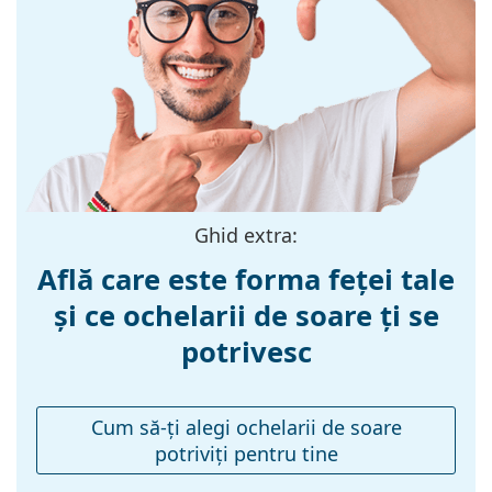
Culoarea ramei:
Verde
Materialul ramei
Plastic
:
Mărime:
M
Lățimea ramei:
135 mm
Lungimea
140 mm
brațelor:
Ghid extra:
Lățimea punții
22 mm
Află care este forma feței tale
nazale:
și ce ochelarii de soare ți se
Greutate:
200 g
potrivesc
Pernițe reglabile
Nu
pentru nas:
Balama flexibilă:
Nu
Cum să-ţi alegi ochelarii de soare
potriviţi pentru tine
Accesorii
Suport:
Da