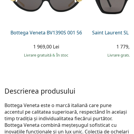
Gucci
Toate soluțiile
Toate mărcile
Persol
Prada
Bottega Veneta BV1390S 001 56
Saint Laurent SL 
Toate mărcile
1 969,00 Lei
1 779,00
Livrare gratuită
&
În stoc
Livrare gratui
Descrierea produsului
Bottega Veneta este o marcă italiană care pune
accentul pe calitatea superioară, respectând în același
timp tradiția și individualitatea fiecărui purtător.
Bottega Veneta combină meșteșugul sofisticat cu
inovațiile funcționale și un lux unic. Colecția de ochelari