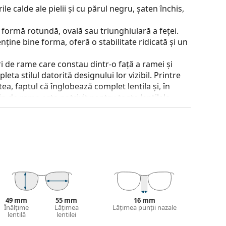
e calde ale pielii și cu părul negru, șaten închis,
 formă rotundă, ovală sau triunghiulară a feței.
nține bine forma, oferă o stabilitate ridicată și un
 de rame care constau dintr-o față a ramei și
ta stilul datorită designului lor vizibil. Printre
a, faptul că înglobează complet lentila și, în
tip de rame este potrivit pentru toate lentilele,
 poziției și a potrivirii ochelarilor. Pernițele de
el un confort mai mare de purtare. Reglarea
de un optician cu experiență pentru a preveni
eprofesionist.
 și designul acesteia pot varia.
jirea ochelarilor. Este posibil ca unele modele să
49 mm
55 mm
16 mm
Înălțime
Lățimea
Lățimea punții nazale
lentilă
lentilei
 a găsi mai multe modele sau consultă
ghidul