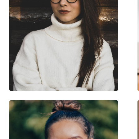
Pernițe reglabile pentru nas:
Da
Balama flexibilă:
Nu
Clip-on:
Nu
Accesorii
Suport:
Da
Lavetă pentru curățat:
Da
Altele
Sex:
Femei
Categorie:
Ochelari de vedere
Brand:
Bogner
Cod:
63040 7300 16 55