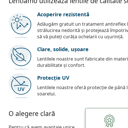
Lentiamo utilizează lentile de calitate 
Acoperire rezistentă
Adăugăm gratuit un tratament antireflex la
strălucirea nedorită și protejează împotriva 
să vă puteți curăța ochelarii cu ușurință.
Clare, solide, ușoare
Lentilele noastre sunt fabricate din materia
durabilitate și confort.
Protecție UV
Lentilele noastre oferă protecție de până
soarelui.
O alegere clară
Pentru că avem avantaje unice.