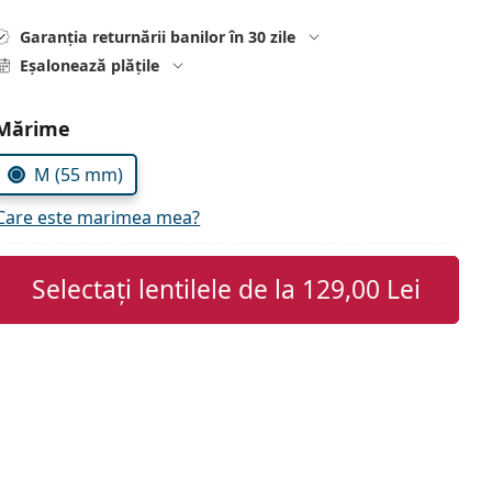
Garanția returnării banilor în 30 zile
Eșalonează plățile
Alegeți parametrii
Mărime
M (55 mm)
Care este marimea mea?
Selectați lentilele de la
129,00 Lei