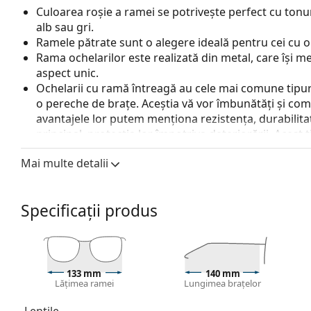
Culoarea roșie a ramei se potrivește perfect cu tonuril
alb sau gri.
Ramele pătrate sunt o alegere ideală pentru cei cu o
Rama ochelarilor este realizată din metal, care își me
aspect unic.
Ochelarii cu ramă întreagă au cele mai comune tipuri
o pereche de brațe. Aceștia vă vor îmbunătăți și comple
avantajele lor putem menționa rezistența, durabilitate
principal, protecția lor împotriva deteriorării. Acest 
inclusiv cele cu putere optică mai mare.
Mai multe detalii
Pernițele de nas reglabile permit o ușoară modificare a
nas se vor adapta la forma nasului și vor oferi astf
pernițelor de nas trebuie să fie întotdeauna făcută 
Specificații produs
deteriorarea sau ruperea cauzată de un tratament n
Accesorii
Livrăm ochelarii în husa lor originală. Culoarea husei
Laveta furnizată este ideală pentru curățarea și îngri
133 mm
140 mm
Lățimea ramei
Lungimea brațelor
fie livrate cu un săculeț textil în loc de lavetă.
Explorează întreaga gamă de
ochelari de vedere
pentru
Lentile