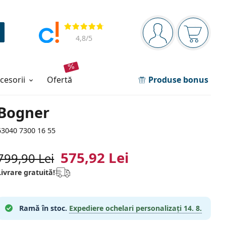
Panou de navigare
Opinii
Sunteți logat
Coșul de
4,8
/5
ccesorii
ofertă
Produse bonus
Bogner
63040 7300 16 55
575,92 Lei
799,90 Lei
Livrare gratuită!
Ramă în stoc.
Expediere ochelari personalizați
14. 8.