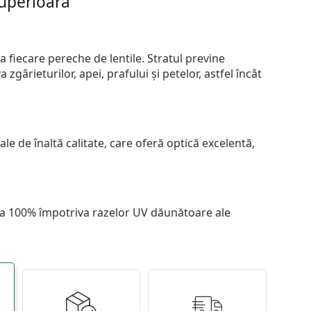
superioară
 fiecare pereche de lentile. Stratul previne
zgârieturilor, apei, prafului și petelor, astfel încât
le de înaltă calitate, care oferă optică excelentă,
 la 100% împotriva razelor UV dăunătoare ale