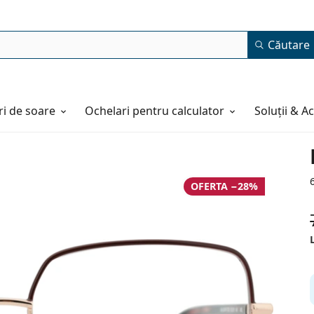
Căutare
i de soare
Ochelari pentru calculator
Soluții & A
OFERTA −28%