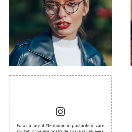
Folosiți tag-ul
#lentiamo
în postările în care
purtați ochelarii noștri de soare și veți avea