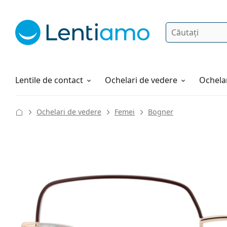
Căutare
Autentificare
Navigarea web-ului
Soluții
Cum comandați
Lentile de contact
Ochelari de vedere
Ochelar
Ochelari de vedere
Femei
Bogner