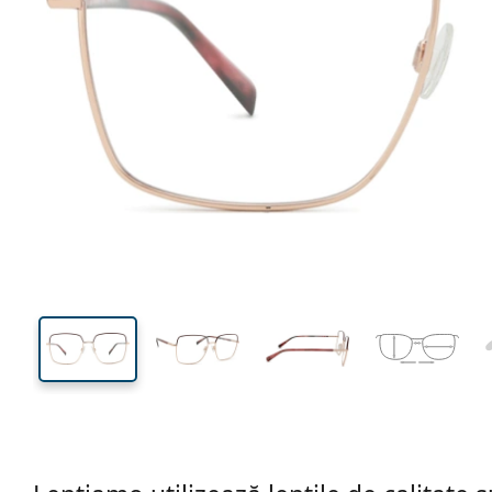
133 mm
Lățimea ramei
Lățime
lentilei
49 mm
55 mm
Înălțime lentilă
Lățimea lentilei