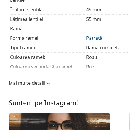
nostru de ochelari
dacă ai nevoie de ajutor pentru a al
Înălțime lentilă:
49 mm
Acesta este un dispozitiv medical. Citiți instrucțiunile îna
Lățimea lentilei:
55 mm
Ramă
Forma ramei:
Pătrată
Tipul ramei:
Ramă completă
Culoarea ramei:
Roșu
Culoarea secundară a ramei:
Roz
Materialul ramei :
Metal
Mai multe detalii
Mărime:
M
Lățimea ramei:
133 mm
Suntem pe Instagram!
Lungimea brațelor:
140 mm
Lățimea punții nazale:
16 mm
Greutate:
75 g