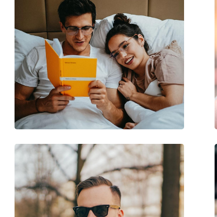
Sex:
Femei
Categorie:
Ochelari de soare
Brand:
Balenciaga
Utilizare:
Modă
Cod:
BB0261SA 003 57