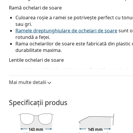
Ramă ochelari de soare
Culoarea roșie a ramei se potrivește perfect cu tonuril
sau gri.
Ramele dreptunghiulare de ochelari de soare
sunt o
rotundă a feței.
Rama ochelarilor de soare este fabricată din plastic d
durabilitate maxima.
Lentile ochelari de soare
Lentilele roșii blochează lumina albastră, care devine
contrastul, accentuează detaliile și îmbunătățesc ve
Mai multe detalii
Lentilele sunt fabricate din plastic, ale cărui avanta
rezistența la fisuri.
Ochelarii au protecție UV 400, care oferă o protecție
Specificații produs
ochelarilor de soare au un filtru categoria 3 (transm
expunerea intensă la soare pe plajă sau în oraș.
Accesorii
Livrăm ochelarii de soare în tocul lor original. Culoar
143 mm
145 mm