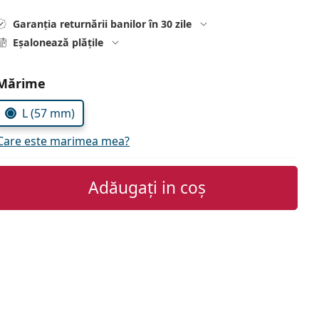
Garanția returnării banilor în 30 zile
Eșalonează plățile
Alegeți parametrii
Mărime
L (57 mm)
Care este marimea mea?
Adăugați in coș