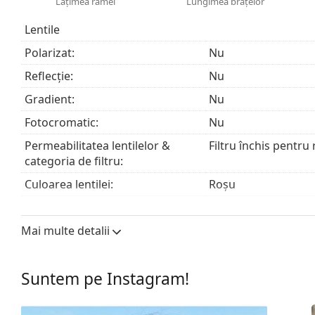
Lățimea ramei
Lungimea brațelor
Laveta furnizată este ideală pentru curățarea și îngri
modele să fie livrate cu un săculeț textil în loc de lav
Lentile
Explorează întreaga gamă de
ochelari de soare
pentru 
Polarizat:
Nu
Reflecție:
Nu
Gradient:
Nu
Fotocromatic:
Nu
Permeabilitatea lentilelor &
Filtru închis pentru
categoria de filtru:
Culoarea lentilei:
Roșu
Înălțime lentilă:
36 mm
Mai multe detalii
Lățimea lentilei:
57 mm
Materialul lentilei:
Plastic
Suntem pe Instagram!
Filtru UV 400:
Da
Ramă