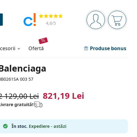
Panou de navigare
Opinii
Sunteți logat
Coșul de
4,8
/5
ccesorii
ofertă
Produse bonus
Balenciaga
BB0261SA 003 57
821,19 Lei
2 129,00 Lei
Livrare gratuită!
În stoc.
Expediere - astăzi