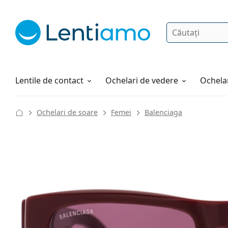
Căutare
Autentificare
Navigarea web-ului
Soluții
Cum comandați
Lentile de contact
Ochelari de vedere
Ochelar
Ochelari de soare
Femei
Balenciaga