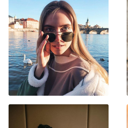
Forma ramei:
Dreptunghiulară
Culoarea ramei:
Roșu
Materialul ramei :
Plastic
Mărime:
L
Lățimea ramei:
143 mm
Lungimea brațelor:
145 mm
Lățimea punții nazale:
17 mm
Greutate:
220 g
Pernițe reglabile pentru nas:
Nu
Balama flexibilă:
Nu
Accesorii
Suport:
Da
Lavetă pentru curățat:
Da
Altele