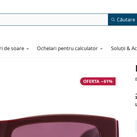
Căutare
i de soare
Ochelari pentru calculator
Soluții & A
OFERTA −61%