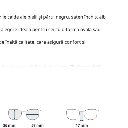
e calde ale pielii și părul negru, șaten închis, alb
 alegere ideală pentru cei cu o formă ovală sau
e înaltă calitate, care asigură confort si
 foarte puternică mai ales iarna. Ele intensifică
derea pe înserat.
je incontestabile sunt greutatea redusă și
 100% împotriva razelor solare. Lentilele
isie de lumină 8 – 18%). Sunt potrivite pentru
ea tocului și designul acestuia pot varia.
36 mm
57 mm
17 mm