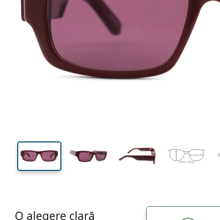
143 mm
Lățimea ramei
Lățime
lentilei
36 mm
57 mm
Înălțime lentilă
Lățimea lentilei
O alegere clară