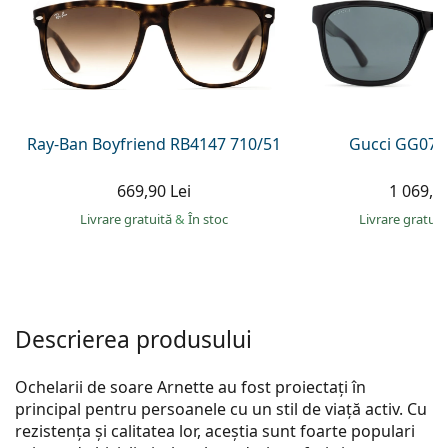
Persol
Prada
Toate mărcile
Ray-Ban Boyfriend RB4147 710/51
Gucci GG074
669,90 Lei
1 069,00
Livrare gratuită
&
În stoc
Livrare gratui
Descrierea produsului
Ochelarii de soare Arnette au fost proiectați în
principal pentru persoanele cu un stil de viață activ. Cu
rezistența și calitatea lor, aceștia sunt foarte populari