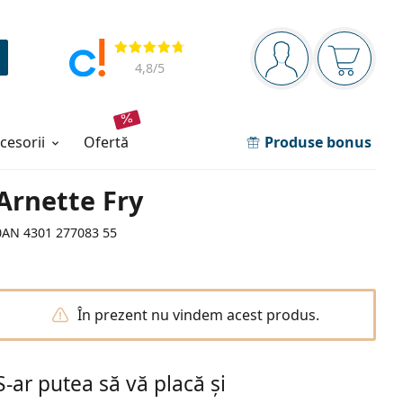
Panou de navigare
Opinii
Sunteți logat
Coșul de
4,8
/5
ccesorii
ofertă
Produse bonus
Arnette Fry
0AN 4301 277083 55
În prezent nu vindem acest produs.
S-ar putea să vă placă și