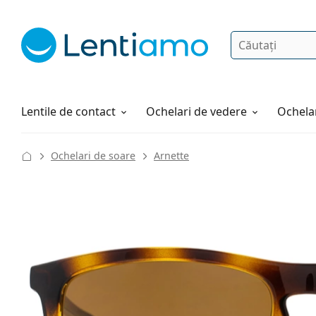
Căutare
Autentificare
Navigarea web-ului
Soluții
Cum comandați
Lentile de contact
Ochelari de vedere
Ochelar
Ochelari de soare
Arnette