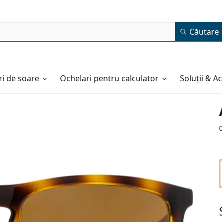
Căutare
i de soare
Ochelari pentru calculator
Soluții & A