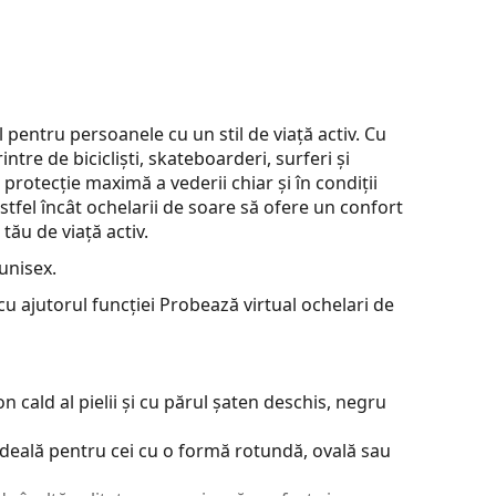
l pentru persoanele cu un stil de viață activ. Cu
intre de bicicliști, skateboarderi, surferi și
rotecție maximă a vederii chiar și în condiții
tfel încât ochelarii de soare să ofere un confort
 tău de viață activ.
unisex.
u ajutorul funcției Probează virtual ochelari de
 cald al pielii și cu părul șaten deschis, negru
ideală pentru cei cu o formă rotundă, ovală sau