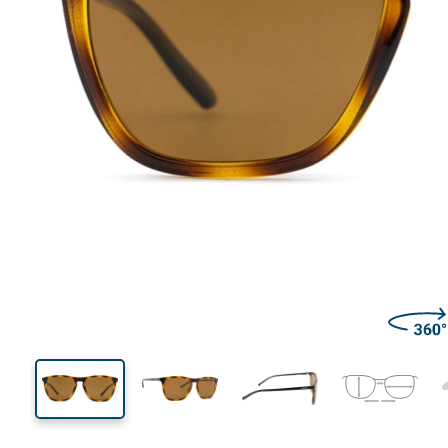
136 mm
Lățimea ramei
Lățime
lentilei
42 mm
55 mm
Înălțime lentilă
Lățimea lentilei