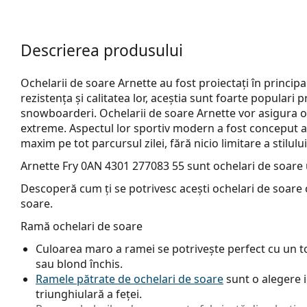
Descrierea produsului
Ochelarii de soare Arnette au fost proiectați în principa
rezistența și calitatea lor, aceștia sunt foarte populari pr
snowboarderi. Ochelarii de soare Arnette vor asigura o p
extreme. Aspectul lor sportiv modern a fost conceput as
maxim pe tot parcursul zilei, fără nicio limitare a stilului
Arnette Fry 0AN 4301 277083 55
sunt ochelari de soare 
Descoperă cum ți se potrivesc acești ochelari de soare c
soare.
Ramă ochelari de soare
Culoarea maro a ramei se potrivește perfect cu un ton
sau blond închis.
Ramele pătrate de ochelari de soare
sunt o alegere 
triunghiulară a feței.