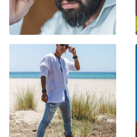
Greutate:
70 g
Pernițe reglabile pentru nas:
Nu
Balama flexibilă:
Nu
Accesorii
Suport:
Nu
Lavetă pentru curățat:
Nu
Altele
Sex:
Unisex
Categorie:
Ochelari de soare
Brand:
Arnette
Utilizare:
Modă
Cod:
0AN 4301 277083 55