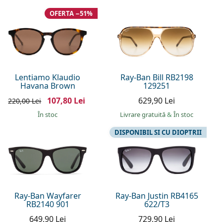
OFERTA −51%
Lentiamo Klaudio
Ray-Ban Bill RB2198
Havana Brown
129251
107,80 Lei
629,90 Lei
220,00 Lei
În stoc
Livrare gratuită
&
În stoc
DISPONIBIL SI CU DIOPTRII
Ray-Ban Wayfarer
Ray-Ban Justin RB4165
RB2140 901
622/T3
649,90 Lei
729,90 Lei