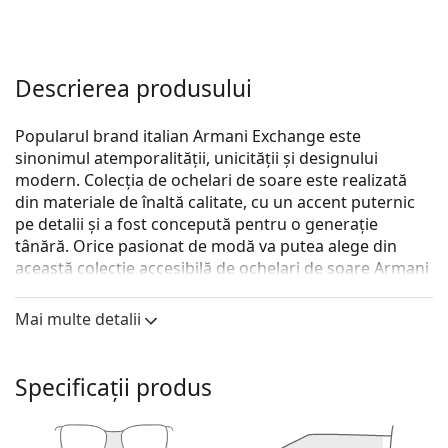
Descrierea produsului
Popularul brand italian Armani Exchange este
sinonimul atemporalității, unicității și designului
modern. Colecția de ochelari de soare este realizată
din materiale de înaltă calitate, cu un accent puternic
pe detalii și a fost concepută pentru o generație
tânără. Orice pasionat de modă va putea alege din
această colecție accesibilă de ochelari de soare Armani
Exchange.
Mai multe detalii
Armani Exchange 0AX4029S 811713 57
sunt ochelari de
soare pentru femei.
Descoperă cum ți se potrivesc acești ochelari de soare
Specificații produs
cu ajutorul funcției Probează virtual ochelari de soare.
Ramă ochelari de soare