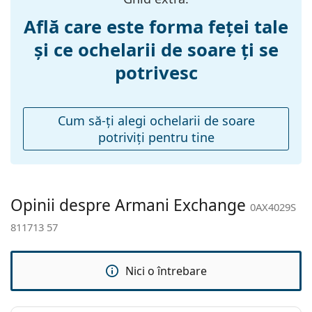
a găsi mai multe modele de la branduri populare.
Lățimea punții
15 mm
Află care este forma feței tale
nazale:
și ce ochelarii de soare ți se
Greutate:
150 g
potrivesc
Pernițe reglabile
Nu
pentru nas:
Accesorii
Cum să-ţi alegi ochelarii de soare
potriviţi pentru tine
Suport:
Nu
Lavetă pentru
Da
curățat:
Altele
Opinii despre Armani Exchange
0AX4029S
Sex:
Femei
811713 57
Categorie:
Ochelari de soare
Brand:
Armani Exchange
Nici o întrebare
Utilizare:
Modă