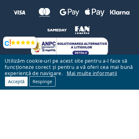
Opinii
Utilizăm cookie-uri pe acest site pentru a-l face să
funcționeze corect și pentru a vă oferi cea mai bună
experiență de navigare.
Mai multe informații
Acceptă
Respinge
Către Pagina Principală
Mai sus
Lentiamo.ro este deținut și operat de către Lentiamo s.r.o., Republica
Cehă
Aici pentru tine de 18 ani.