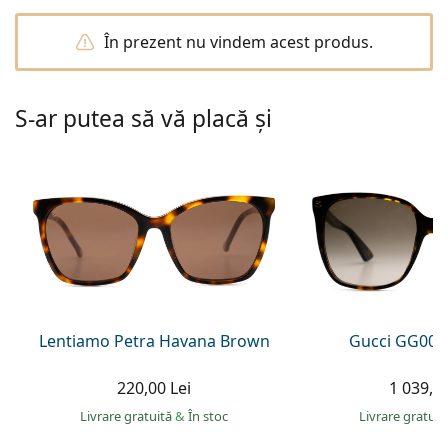
Persol
În prezent nu vindem acest produs.
Prada
Toate mărcile
S-ar putea să vă placă și
Lentiamo Petra Havana Brown
Gucci GG002
220,00 Lei
1 039,00
Livrare gratuită
&
În stoc
Livrare gratui