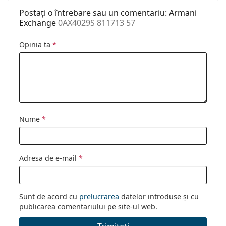
Cod:
0AX4029S 811713 57
Postați o întrebare sau un comentariu: Armani
Exchange
0AX4029S 811713 57
Opinia ta
*
Nume
*
Adresa de e-mail
*
Sunt de acord cu
prelucrarea
datelor introduse și cu
publicarea comentariului pe site-ul web.