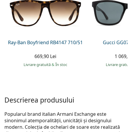
Persol
Prada
Toate mărcile
Ray-Ban Boyfriend RB4147 710/51
Gucci GG074
669,90 Lei
1 069,00
Livrare gratuită
&
În stoc
Livrare gratui
Descrierea produsului
Popularul brand italian Armani Exchange este
sinonimul atemporalității, unicității și designului
modern. Colecția de ochelari de soare este realizată