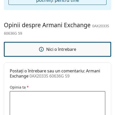
Lavetă pentru
Da
curățat:
Altele
Opinii despre Armani Exchange
0AX2033S
Sex:
Bărbați
60636G 59
Categorie:
Ochelari de soare
Brand:
Armani Exchange
Nici o întrebare
Utilizare:
Modă
Cod:
0AX2033S 60636G 59
Postați o întrebare sau un comentariu: Armani
Exchange
0AX2033S 60636G 59
Opinia ta
*