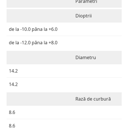
Parametri
Persol
Prada
Dioptrii
Toate mărcile
de la -10.0 pâna la +6.0
de la -12.0 pâna la +8.0
Diametru
14.2
14.2
Rază de curbură
8.6
8.6