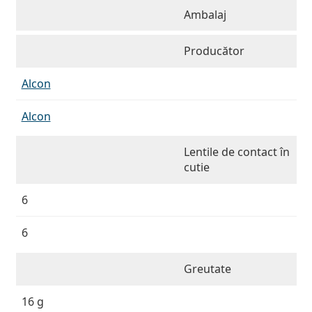
Ambalaj
Producător
Alcon
Alcon
Lentile de contact în
cutie
6
6
Greutate
16 g