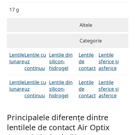
17 g
Altele
Categorie
Lentile
Lentile cu
Lentile din
Lentile
Lentile
lunare
uz
silicon-
de
sferice și
continuu
hidrogel
contact
asferice
Lentile
Lentile cu
Lentile din
Lentile
Lentile
lunare
uz
silicon-
de
sferice și
continuu
hidrogel
contact
asferice
Principalele diferențe dintre
lentilele de contact Air Optix