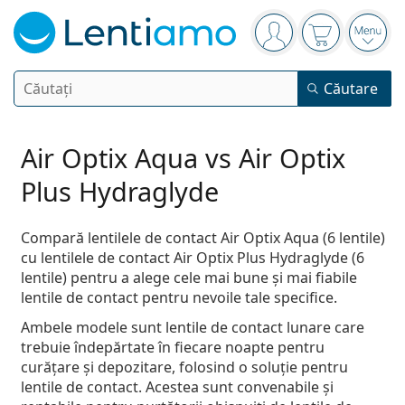
Panou de navigare
Sunteți logat
Coșul de cum
Desch
Căutare
Căutare
Autentificare
Navigarea web-ului
Lentile de contact
Air Optix Aqua vs Air Optix
Plus Hydraglyde
Perioada de purtare
Soluții
Tip
Zilnice
Compară lentilele de contact Air Optix Aqua (6 lentile)
Tip
cu lentilele de contact Air Optix Plus Hydraglyde (6
Ochelari de vedere
Brand
Sferice și asferice
Săptămânale
lentile) pentru a alege cele mai bune și mai fiabile
Volum
Cu multiple utilizări
lentile de contact pentru nevoile tale specifice.
Accesorii
Acuvue
Torice pentru astigmatism
Bi-lunare
Tip
Oferte speciale
Femei
Bărbați
Copii
Ochelari de soare
Cutii multiple
Ambele modele sunt lentile de contact lunare care
50 - 120 ml
Peroxid
Inspirație & sfaturi
Soluții
Biofinity
Multifocale pentru presbiopie
trebuie îndepărtate în fiecare noapte pentru
Lunare
Scop
Modele noi
Pachet dublu
225 - 500 ml
curățare și depozitare, folosind o soluție pentru
Fără conservanți
Tip
Oferte speciale
Femei
Bărbați
Copii
Toate tipurile de lentile de contact
Cum să cumpărați lentile online
Ochelari pentru calculator
Picături oftalmice
Dailies
Din silicon-hidrogel
Brand
Trimestriale
Ochelari de vedere
lentile de contact. Acestea sunt convenabile și
Ediție limitată
Pachet triplu