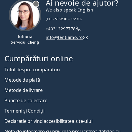
Ai nevoie de ajutor?
Persol
We also speak English
Prada
(Lu - Vi 9:00 - 16:30)
Toate mărcile
+40312297778
Iuliana
info@lentiamo.ro
Serviciul Clienți
Cumpărături online
Totul despre cumpărături
Metode de plată
Metode de livrare
Puncte de colectare
Termeni și Condiții
Declarație privind accesibilitatea site-ului
Notă de informare cu privire la prelucrarea datelor cu