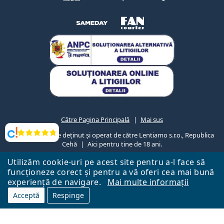
Către Pagina Principală
Mai sus
Lentiamo.ro este deținut și operat de către Lentiamo s.r.o., Republica
Opinii
Cehă
Aici pentru tine de 18 ani.
Utilizăm cookie-uri pe acest site pentru a-l face să
funcționeze corect și pentru a vă oferi cea mai bună
experiență de navigare.
Mai multe informații
Acceptă
Respinge